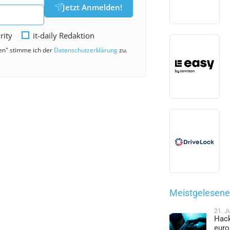
Jetzt Anmelden!
rity
it-daily Redaktion
den" stimme ich der
Datenschutzerklärung
zu.
Meistgelesene 
21. J
Hack
euro