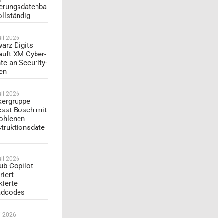
erungsdatenba
ollständig
uli 2026
arz Digits
auft XM Cyber-
te an Security-
en
uli 2026
ergruppe
esst Bosch mit
ohlenen
truktionsdate
uli 2026
ub Copilot
riert
kierte
adcodes
li 2026