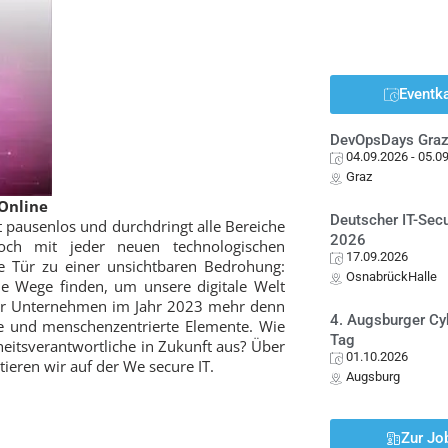
Eventk
DevOpsDays Gra
04.09.2026
- 05.0
Graz
Online
Deutscher IT-Sec
gt pausenlos und durchdringt alle Bereiche
2026
Doch mit jeder neuen technologischen
17.09.2026
e Tür zu einer unsichtbaren Bedrohung:
OsnabrückHalle
ue Wege finden, um unsere digitale Welt
für Unternehmen im Jahr 2023 mehr denn
4. Augsburger Cy
gie und menschenzentrierte Elemente. Wie
Tag
rheitsverantwortliche in Zukunft aus? Über
01.10.2026
tieren wir auf der We secure IT.
Augsburg
Zur Jo