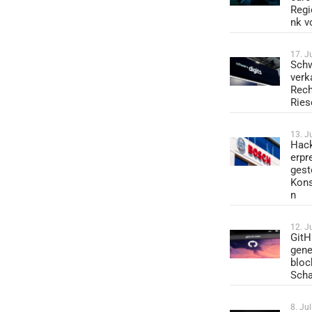
Regi
nk v
17. J
Schw
verk
Rech
Ries
13. J
Hack
erpr
gest
Kons
n
12. J
GitH
gene
bloc
Sch
8. Ju