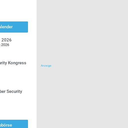
alender
z 2026
9.2026
urity Kongress
Anzeige
ber Security
bbörse