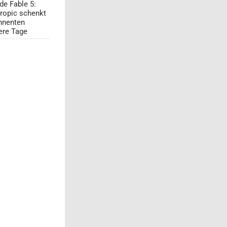
de Fable 5:
ropic schenkt
nnenten
ere Tage