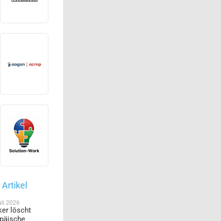
Artikel
uli 2026
er löscht
päische