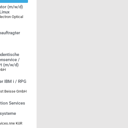
tor (m/w/d)
Linux
ectron Optical
eauftragter
udentische
nservice /
rt (m/w/d)
GmbH
er IBM i / RPG
st Beisse GmbH
tion Services
systeme
vices.nrw KöR