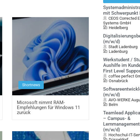
Systemadministra
mit Schwerpunkt 
CEOS Corrected El
Systems GmbH
Heidelberg
Digitalisierungsb
(m/w/d)
Stadt Ladenburg
Ladenburg
Werkstudent / St
Aushilfe im Kunde
First Level Suppo
coffee perfect 
Osnabrück
Shortnews
Softwareentwickl
(m/w/d)
AVO-WERKE Augu
Microsoft nimmt RAM-
Belm
Empfehlungen für Windows 11
zurück
Teamlead Applica
– Campus- &
Lernmanagement
(m/w/d)
Hochschul-IT-Ser
Düsseldorf