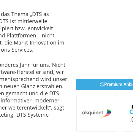
h das Thema „DTS as
TS ist mittlerweile
ipiert bzw. entwickelt
nd Plattformen – nicht
t, die Markt-Innovation im
ions Services.
onderes Jahr für uns. Nicht
ftware-Hersteller sind, wir
Dementsprechend wird unser
Premium Anbi
m neuen Glanz erstrahlen.
en gemacht und die DTS
informativer, moderner
r weiterentwickelt“, sagt
keting, DTS Systeme