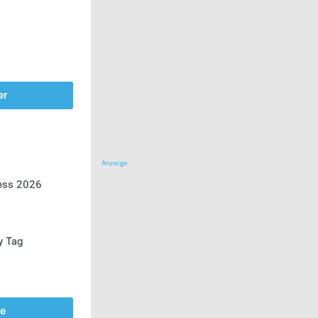
er
Anzeige
ress 2026
y Tag
se