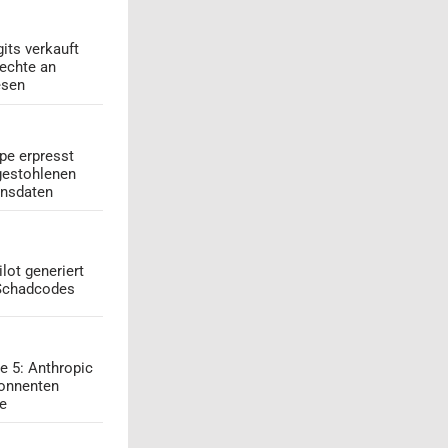
its verkauft
echte an
esen
pe erpresst
gestohlenen
onsdaten
lot generiert
 Schadcodes
e 5: Anthropic
onnenten
ge