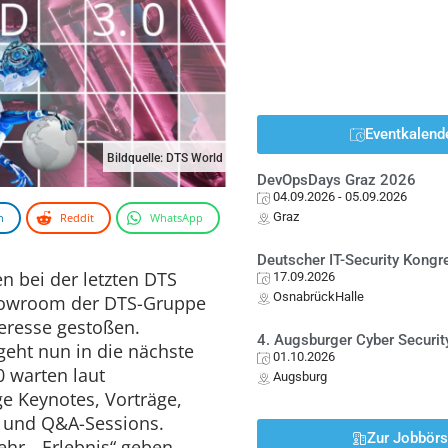
Eventkalend
Bildquelle: DTS World
DevOpsDays Graz 2026
04.09.2026
- 05.09.2026
Graz
n
Reddit
WhatsApp
Deutscher IT-Security Kong
 bei der letzten DTS
17.09.2026
OsnabrückHalle
 Showroom der DTS-Gruppe
teresse gestoßen.
4. Augsburger Cyber Securit
 geht nun in die nächste
01.10.2026
0 warten laut
Augsburg
e Keynotes, Vorträge,
e und Q&A-Sessions.
Zur Jobbör
hr „Erlebnis“ geben.