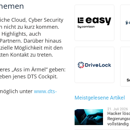
 Themen
che Cloud, Cyber Security
n nicht zu kurz kommen.
 Highlights, auch
Partnern. Darüber hinaus
zielle Möglichkeit mit den
ekten Kontakt zu treten.
deres „Ass im Ärmel“ geben:
eben jenes DTS Cockpit.
 möglich unter
www.dts-
Meistgelesene Artikel
21. Juli 2026
Hacker lös
Regierungs
vollständig