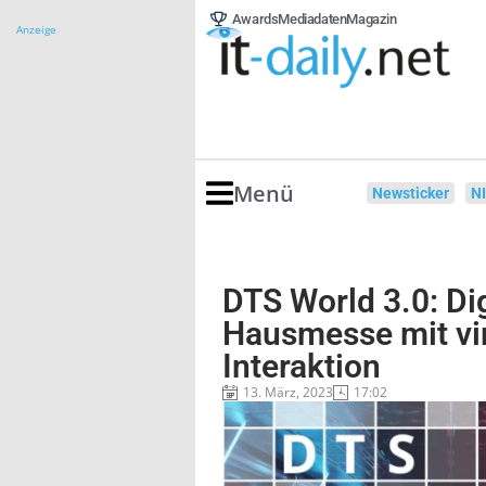
Awards
Mediadaten
Magazin
Anzeige
Menü
Newsticker
N
DTS World 3.0: Di
Hausmesse mit vir
Interaktion
13. März, 2023
17:02