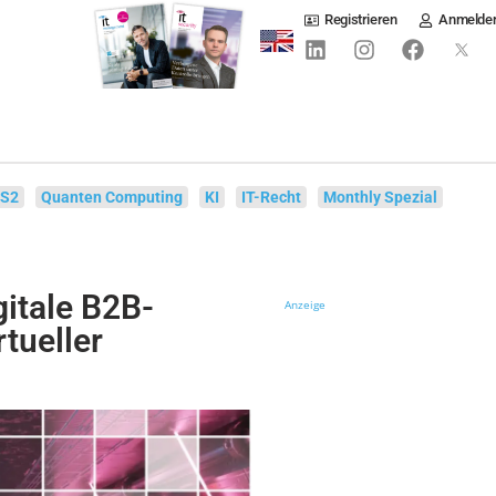
Registrieren
Anmelde
IS2
Quanten Computing
KI
IT-Recht
Monthly Spezial
gitale B2B-
Anzeige
tueller