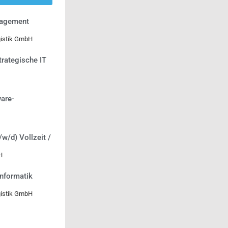
nagement
gistik GmbH
trategische IT
are-
/w/d) Vollzeit /
H
informatik
gistik GmbH