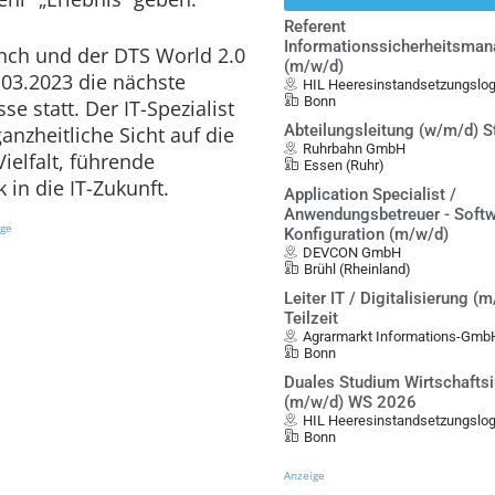
Referent
Informationssicherheitsma
nch und der DTS World 2.0
(m/w/d)
.03.2023
die nächste
HIL Heeresinstandsetzungslo
Bonn
e statt. Der IT-Spezialist
Abteilungsleitung (w/m/d) S
anzheitliche Sicht auf die
Ruhrbahn GmbH
ielfalt, führende
Essen (Ruhr)
 in die IT-Zukunft.
Application Specialist /
Anwendungsbetreuer - Softw
ige
Konfiguration (m/w/d)
DEVCON GmbH
Brühl (Rheinland)
Leiter IT / Digitalisierung (m
Teilzeit
Agrarmarkt Informations-Gmb
Bonn
Duales Studium Wirtschafts
(m/w/d) WS 2026
HIL Heeresinstandsetzungslo
Bonn
Anzeige