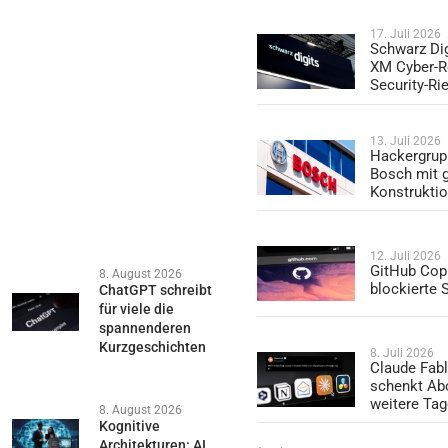
17. Juli 2026
Schwarz Dig
XM Cyber-R
Security-Ri
13. Juli 2026
Hackergrup
Bosch mit 
Konstrukti
12. Juli 2026
GitHub Copi
8. August 2026
blockierte
ChatGPT schreibt
für viele die
spannenderen
Kurzgeschichten
8. Juli 2026
Claude Fabl
schenkt Ab
weitere Ta
8. August 2026
Kognitive
Architekturen: AI