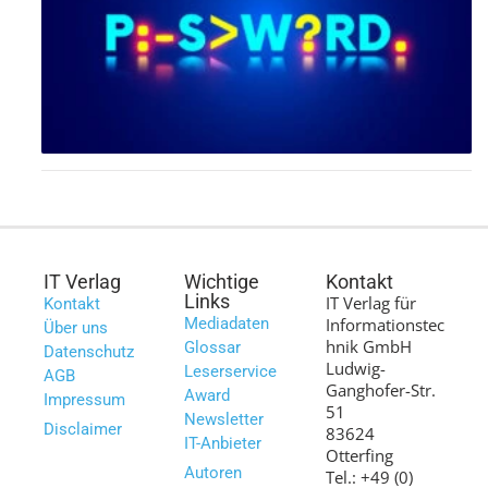
IT Verlag
Wichtige
Kontakt
Links
IT Verlag für
Kontakt
Mediadaten
Informationstec
Über uns
hnik GmbH
Glossar
Datenschutz
Ludwig-
Leserservice
AGB
Ganghofer-Str.
Award
Impressum
51
Newsletter
Disclaimer
83624
IT-Anbieter
Otterfing
Autoren
Tel.: +49 (0)