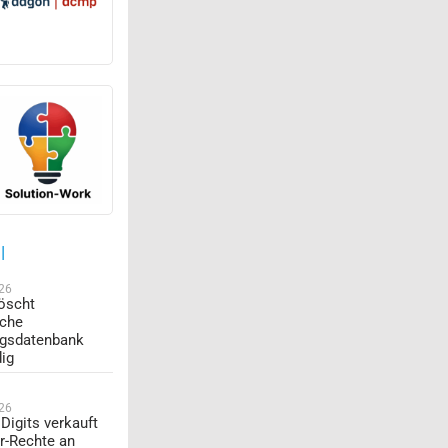
l
026
öscht
sche
ngsdatenbank
dig
026
Digits verkauft
r-Rechte an