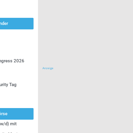
nder
ongress 2026
Anzeige
urity Tag
örse
w/d) mit