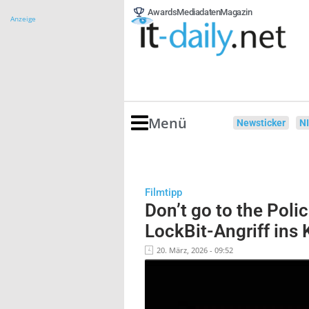
Awards
Mediadaten
Magazin
Anzeige
Menü
Newsticker
N
Filmtipp
Don’t go to the Poli
LockBit-Angriff ins 
20. März, 2026 - 09:52