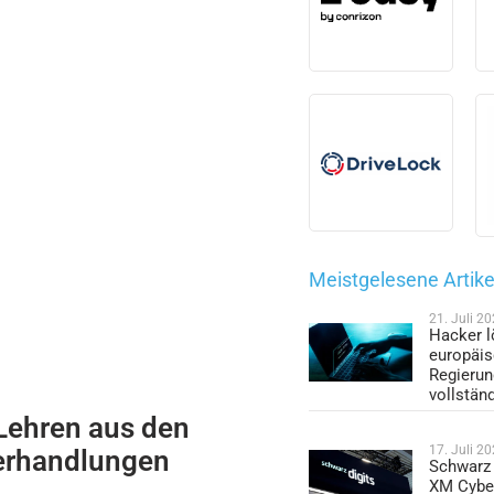
Meistgelesene Artike
21. Juli 2
Hacker l
europäi
Regieru
vollstän
 Lehren aus den
17. Juli 2
erhandlungen
Schwarz 
XM Cybe