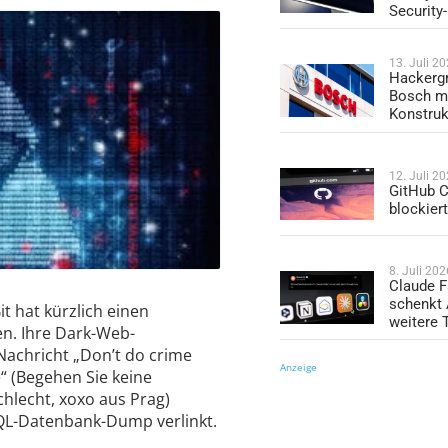
Security
13. Juli 2
Hackergr
Bosch mi
Konstruk
12. Juli 2
GitHub C
blockier
8. Juli 202
Claude F
schenkt
 hat kürzlich einen
weitere 
en. Ihre Dark-Web-
Nachricht „Don’t do crime
Anzeige
“ (Begehen Sie keine
hlecht, xoxo aus Prag)
SQL-Datenbank-Dump verlinkt.