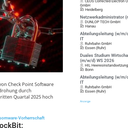
CEOS Corrected Electron 
GmbH
Heidelberg
Netzwerkadministrator 
DUNLOP TECH GmbH
Hanau
Abteilungsleitung (w/m/d
IT
Ruhrbahn GmbH
Essen (Ruhr)
Duales Studium Wirtscha
(m/w/d) WS 2026
HIL Heeresinstandsetzung
Bonn
Abteilungsleitung (w/m/d
IT
on Check Point Software
Ruhrbahn GmbH
edrohung durch
Essen (Ruhr)
ritten Quartal 2025 hoch
Anzeige
somware-Vorherrschaft
ockBit: