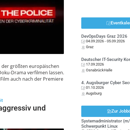
Eventkale
DevOpsDays Graz 2026
04.09.2026
- 05.09.2026
Graz
Deutscher IT-Security K
17.09.2026
 der größten europäischen
OsnabrückHalle
 Doku-Drama verfilmen lassen.
Film auch nach der Premiere
4. Augsburger Cyber Sec
01.10.2026
Augsburg
it
aggressiv und
Zur Jobb
Systemadministrator (m/
Schwerpunkt Linux