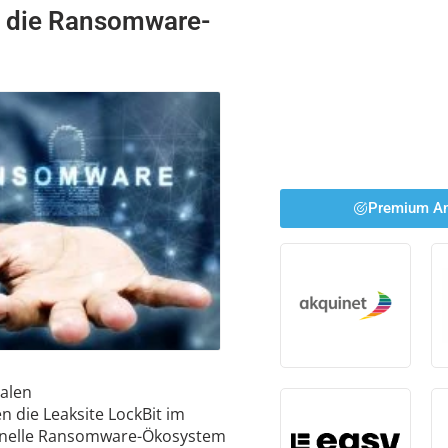
 die Ransomware-
Premium An
nalen
 die Leaksite LockBit im
minelle Ransomware-Ökosystem