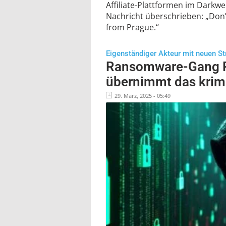
Affiliate-Plattformen im Darkwe
Nachricht überschrieben: „Don’
from Prague.“
Eigenständiger Akteur mit neuen St
Ransomware-Gang
übernimmt das krimi
29. März, 2025 - 05:49