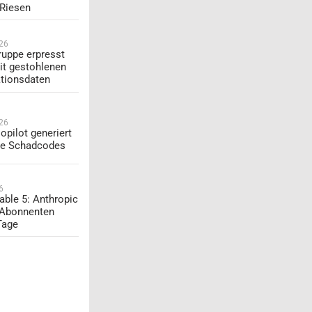
-Riesen
026
uppe erpresst
t gestohlenen
tionsdaten
026
opilot generiert
te Schadcodes
6
able 5: Anthropic
 Abonnenten
Tage