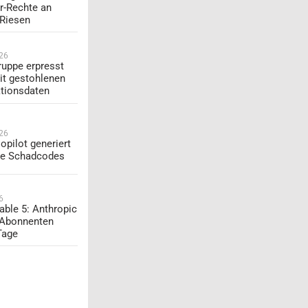
r-Rechte an
-Riesen
026
uppe erpresst
t gestohlenen
tionsdaten
026
opilot generiert
te Schadcodes
6
able 5: Anthropic
 Abonnenten
Tage