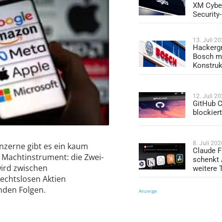
XM Cybe
Security
13. Juli 2
Hackergr
Bosch mi
Konstruk
12. Juli 2
GitHub C
blockier
8. Juli 202
nzerne gibt es ein kaum
Claude F
s Machtinstrument: die Zwei-
schenkt
wird zwischen
weitere 
echtslosen Aktien
nden Folgen.
Anzeige