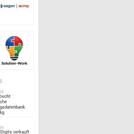
l
026
öscht
sche
ngsdatenbank
dig
026
Digits verkauft