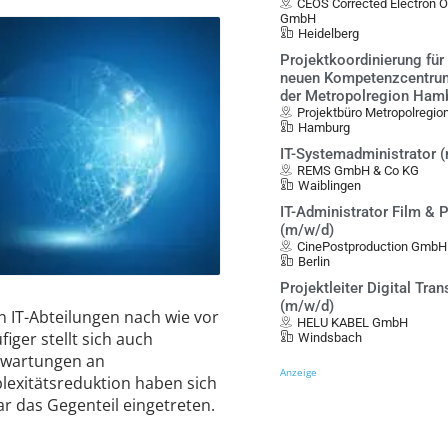
CEOS Corrected Electron 
GmbH
Heidelberg
Projektkoordinierung für
neuen Kompetenzcentrum
der Metropolregion Ham
Projektbüro Metropolregio
Hamburg
IT-Systemadministrator 
REMS GmbH & Co KG
Waiblingen
IT-Administrator Film & 
(m/w/d)
CinePostproduction GmbH 
Berlin
Projektleiter Digital Tra
(m/w/d)
en IT-Abteilungen nach wie vor
HELU KABEL GmbH
iger stellt sich auch
Windsbach
rwartungen an
Anzeige
exitätsreduktion haben sich
ogar das Gegenteil eingetreten.