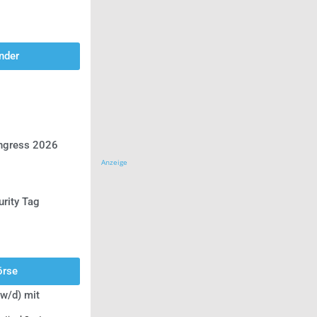
nder
ongress 2026
Anzeige
urity Tag
örse
w/d) mit