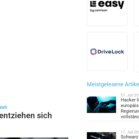
Meistgelesene Artike
21. Juli 2
Hacker l
europäi
Welt
Regieru
 entziehen sich
vollstän
17. Juli 2
Schwarz 