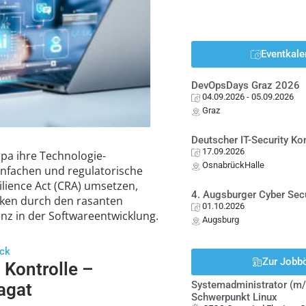
Eventkale
DevOpsDays Graz 2026
04.09.2026
- 05.09.2026
Graz
Deutscher IT-Security K
17.09.2026
a ihre Technologie-
OsnabrückHalle
nfachen und regulatorische
lience Act (CRA) umsetzen,
4. Augsburger Cyber Sec
siken durch den rasanten
01.10.2026
genz in der Softwareentwicklung.
Augsburg
ück
Zur Jobb
Kontrolle –
Systemadministrator (m/
agat
Schwerpunkt Linux