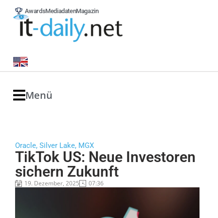
Awards
Mediadaten
Magazin
Menü
Oracle, Silver Lake, MGX
TikTok US: Neue Investoren
sichern Zukunft
19. Dezember, 2025
07:36