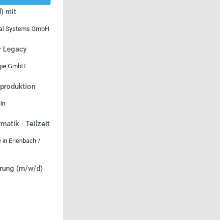
) mit
ical Systems GmbH
r Legacy
ogie GmbH
tproduktion
in
matik - Teilzeit
in Erlenbach /
erung (m/w/d)