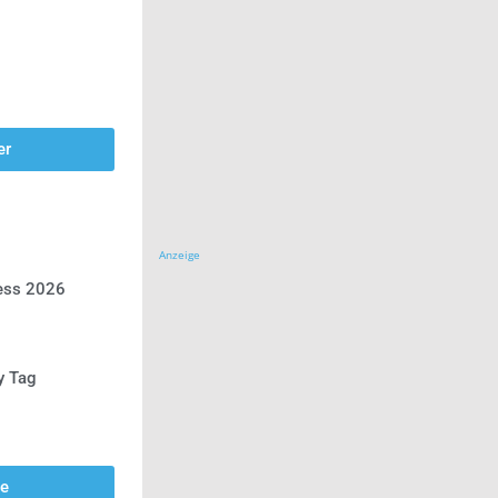
er
Anzeige
ress 2026
y Tag
se