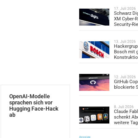
17. Juli 2026
Schwarz Dig
XM Cyber-R
Security-Ri
13. Juli 2026
Hackergrup
Bosch mit 
Konstrukti
12. Juli 2026
GitHub Copi
blockierte
OpenAI-Modelle
sprachen sich vor
8. Juli 2026
Hugging Face-Hack
Claude Fabl
ab
schenkt Ab
weitere Ta
Anzeige