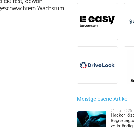
ojekt fest, obwohl
abgeschwächtem Wachstum
Meistgelesene Artikel
21. Juli 2026
Hacker lös
Regierungs
vollständig