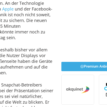
en. An der Technologie
h
Apple
und der Facebook-
ik ist noch nicht soweit,
it zu sichern. Die neuen
45 Minuten
 könnte immer noch zu
ag sein.
eshalb bisher vor allem
die Nutzer Displays vor
ßenseite haben die Geräte
 aufnehmen und auf die
Premium Anbi
nen.
 Snapchat-Betreibers
bei der Präsentation seiner
s sei viel natürlicher,
f die Welt zu blicken. Er