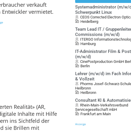
erbraucher verkauft
Systemadministrator (m/w/d
 Entwickler vermietet.
Schwerpunkt Linux
CEOS Corrected Electron Opt
Heidelberg
ige
Team Lead IT / Gruppenleite
Commissions (m/w/d)
ITERGO Informationstechnol
Hamburg
IT-Administrator Film & Pos
(m/w/d)
CinePostproduction GmbH Berl
Berlin
Lehrer (m/w/d) im Fach Infor
& Vollzeit
Phorms Josef-Schwarz-Schule 
Heilbronn
Heilbronn
Consultant KI & Automatisi
Rhein-Main-Verkehrsverbund
rten Realität» (AR,
Servicegesellschaft mbH
gitale Inhalte mit Hilfe
Frankfurt am Main
ern ins Sichtfeld der
Anzeige
 sie Brillen mit