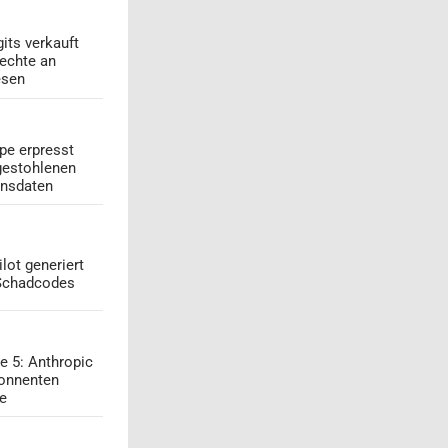
its verkauft
echte an
esen
pe erpresst
gestohlenen
onsdaten
lot generiert
 Schadcodes
e 5: Anthropic
onnenten
ge