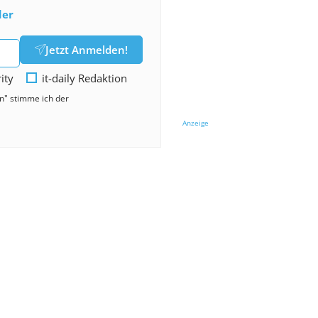
der
Jetzt Anmelden!
rity
it-daily Redaktion
en" stimme ich der
Anzeige