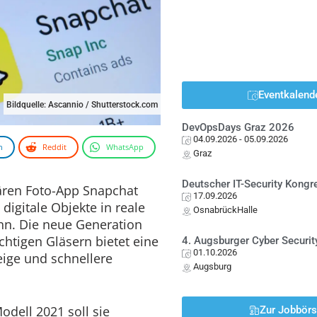
Eventkalend
Bildquelle: Ascannio / Shutterstock.com
DevOpsDays Graz 2026
04.09.2026
- 05.09.2026
n
Reddit
WhatsApp
Graz
Deutscher IT-Security Kong
ren Foto-App Snapchat
17.09.2026
e digitale Objekte in reale
OsnabrückHalle
n. Die neue Generation
chtigen Gläsern bietet eine
4. Augsburger Cyber Securit
01.10.2026
eige und schnellere
Augsburg
dell 2021 soll sie
Zur Jobbör