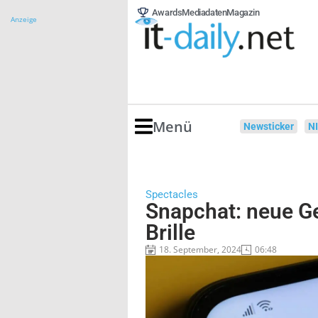
Awards
Mediadaten
Magazin
Anzeige
Menü
Newsticker
N
Spectacles
Snapchat: neue Ge
Brille
18. September, 2024
06:48