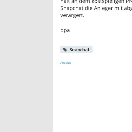
hält an dem kostspieligen Pr
Snapchat die Anleger mit 
verärgert.
dpa
Snapchat
Anzeige