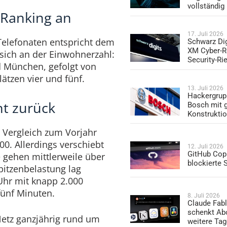
vollständig
e-Ranking an
17. Juli 2026
Telefonaten entspricht dem
Schwarz Dig
XM Cyber-R
 sich an der Einwohnerzahl:
Security-Ri
d München, gefolgt von
ätzen vier und fünf.
13. Juli 2026
Hackergrup
ht zurück
Bosch mit 
Konstrukti
m Vergleich zum Vorjahr
00. Allerdings verschiebt
12. Juli 2026
GitHub Copi
e gehen mittlerweile über
blockierte
pitzenbelastung lag
Uhr mit knapp 2.000
fünf Minuten.
8. Juli 2026
Claude Fabl
schenkt Ab
etz ganzjährig rund um
weitere Ta