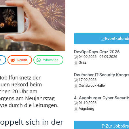
Eventkalend
DevOpsDays Graz 2026
04.09.2026
- 05.09.2026
n
Reddit
WhatsApp
Graz
Deutscher IT-Security Kong
Mobilfunknetz der
17.09.2026
euen Rekord beim
OsnabrückHalle
schen 20 Uhr am
orgens am Neujahrstag
4. Augsburger Cyber Securit
01.10.2026
yte durch die Leitungen.
Augsburg
oppelt sich in der
Zur Jobbör