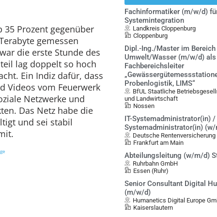
Fachinformatiker (m/w/d) fü
Systemintegration
pp 35 Prozent gegenüber
Landkreis Cloppenburg
Cloppenburg
 Terabyte gemessen
Dipl.-Ing./Master im Bereich
war die erste Stunde des
Umwelt/Wasser (m/w/d) als
eil lag doppelt so hoch
Fachbereichsleiter
cht. Ein Indiz dafür, dass
„Gewässergütemessstatione
Probenlogistik, LIMS“
und Videos vom Feuerwerk
BfUL Staatliche Betriebsgesel
oziale Netzwerke und
und Landwirtschaft
Nossen
ten. Das Netz habe die
IT-Systemadministrator(in) / 
igt und sei stabil
Systemadministrator(in) (w
mit.
Deutsche Rentenversicherung
Frankfurt am Main
ige
Abteilungsleitung (w/m/d) S
Ruhrbahn GmbH
Essen (Ruhr)
Senior Consultant Digital 
(m/w/d)
Humanetics Digital Europe G
Kaiserslautern