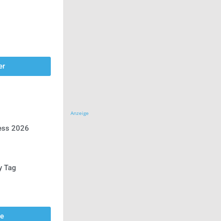
er
Anzeige
ress 2026
y Tag
se