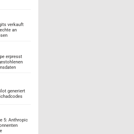
its verkauft
echte an
esen
pe erpresst
gestohlenen
onsdaten
lot generiert
 Schadcodes
e 5: Anthropic
onnenten
ge