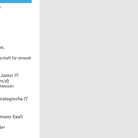
r
n,
lschaft für Umwelt
Junior IT-
/m/d)
 Hessen
trategische IT
Humans EaaS
mbH