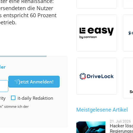
ster eine Renaissance:
ersendeten die Nutzer
 entspricht 60 Prozent
etrieb.
der
Jetzt Anmelden!
rity
it-daily Redaktion
en" stimme ich der
Meistgelesene Artikel
21. Juli 2026
Hacker lös
Regierungs