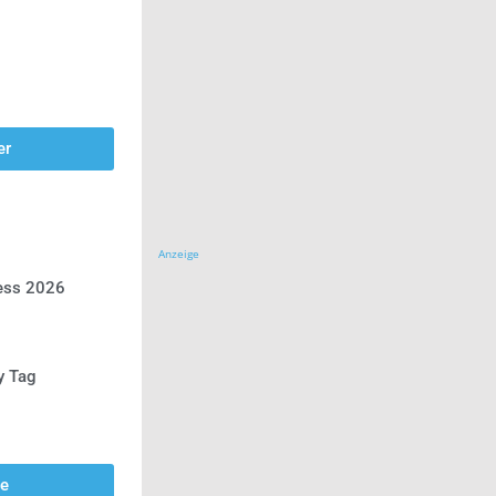
er
Anzeige
ress 2026
y Tag
se