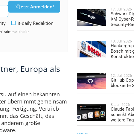
Jetzt Anmelden!
17. Juli 2026
Schwarz Dig
XM Cyber-R
rity
it-daily Redaktion
Security-Ri
en" stimme ich der
13. Juli 2026
Hackergrup
Bosch mit 
Konstrukti
tner, Europa als
12. Juli 2026
GitHub Copi
blockierte
itsu auf einen bekannten
ter übernimmt gemeinsam
8. Juli 2026
ung, Fertigung, Vertrieb
Claude Fabl
schenkt Ab
nnt das Geschäft, das
weitere Ta
r anderem große
rdware.
Anzeige