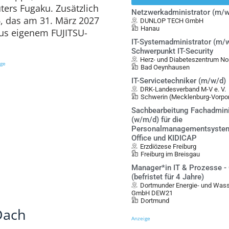
ers Fugaku. Zusätzlich
Netzwerkadministrator (m/w
6, das am 31. März 2027
DUNLOP TECH GmbH
Hanau
sus eigenem FUJITSU-
IT-Systemadministrator (m/w
Schwerpunkt IT-Security
Herz- und Diabeteszentrum No
ige
Bad Oeynhausen
IT-Servicetechniker (m/w/d)
DRK-Landesverband M-V e. V.
Schwerin (Mecklenburg-Vorp
Sachbearbeitung Fachadmini
(w/m/d) für die
Personalmanagementsystem
Office und KIDICAP
Erzdiözese Freiburg
Freiburg im Breisgau
Manager*in IT & Prozesse -
(befristet für 4 Jahre)
Dortmunder Energie- und Was
GmbH DEW21
Dortmund
Dach
Anzeige