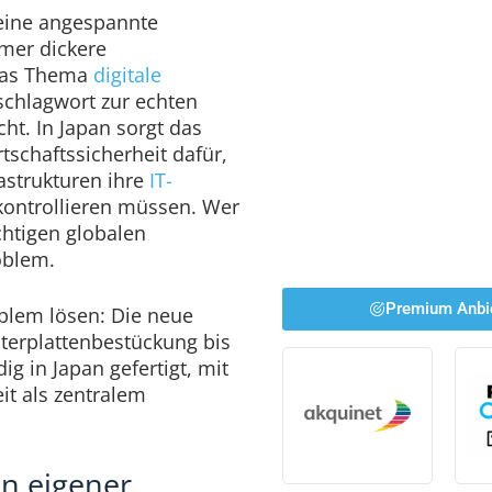
eine angespannte
mer dickere
das Thema
digitale
chlagwort zur echten
t. In Japan sorgt das
tschaftssicherheit dafür,
rastrukturen ihre
IT-
kontrollieren müssen. Wer
chtigen globalen
roblem.
Premium Anbi
oblem lösen: Die neue
iterplattenbestückung bis
ig in Japan gefertigt, mit
it als zentralem
n eigener