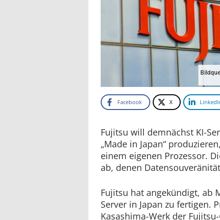
Bildque
Facebook
X
LinkedI
Fujitsu will demnächst KI-Se
„Made in Japan“ produzieren
einem eigenen Prozessor. Die 
ab, denen Datensouveränität 
Fujitsu hat angekündigt, ab 
Server in Japan zu fertigen. 
Kasashima-Werk der Fujitsu-