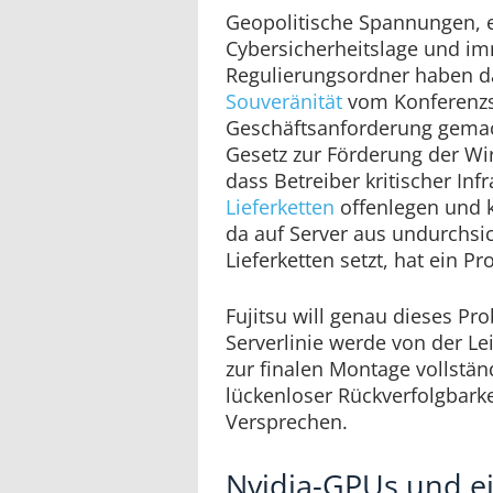
Geopolitische Spannungen, 
Cybersicherheitslage und im
Regulierungsordner haben 
Souveränität
vom Konferenzs
Geschäftsanforderung gemach
Gesetz zur Förderung der Wir
dass Betreiber kritischer Inf
Lieferketten
offenlegen und 
da auf Server aus undurchsi
Lieferketten setzt, hat ein P
Fujitsu will genau dieses Pr
Serverlinie werde von der Le
zur finalen Montage vollständ
lückenloser Rückverfolgbarke
Versprechen.
Nvidia-GPUs und ei