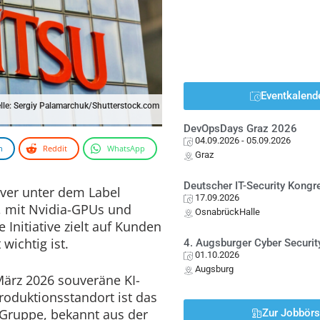
Eventkalend
lle: Sergiy Palamarchuk/Shutterstock.com
DevOpsDays Graz 2026
04.09.2026
- 05.09.2026
n
Reddit
WhatsApp
Graz
Deutscher IT-Security Kong
rver unter dem Label
17.09.2026
, mit Nvidia-GPUs und
OsnabrückHalle
Initiative zielt auf Kunden
wichtig ist.
4. Augsburger Cyber Securit
01.10.2026
Augsburg
März 2026 souveräne KI-
Produktionsstandort ist das
Gruppe, bekannt aus der
Zur Jobbör