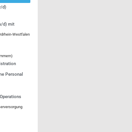
/d)
/d) mit
rdrhein-Westfalen
ommern)
stration
e Personal
 Operations
serversorgung