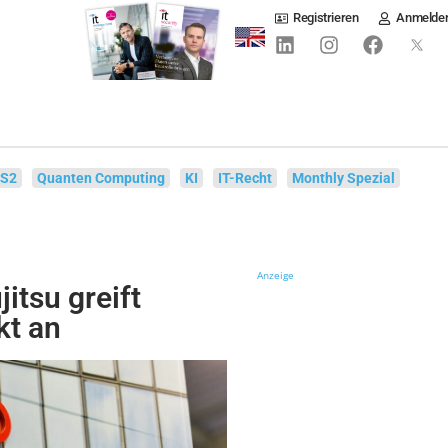
Registrieren
Anmelde
IS2
Quanten Computing
KI
IT-Recht
Monthly Spezial
Anzeige
itsu greift
kt an