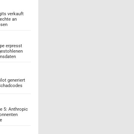
its verkauft
echte an
esen
pe erpresst
gestohlenen
onsdaten
lot generiert
 Schadcodes
e 5: Anthropic
onnenten
ge