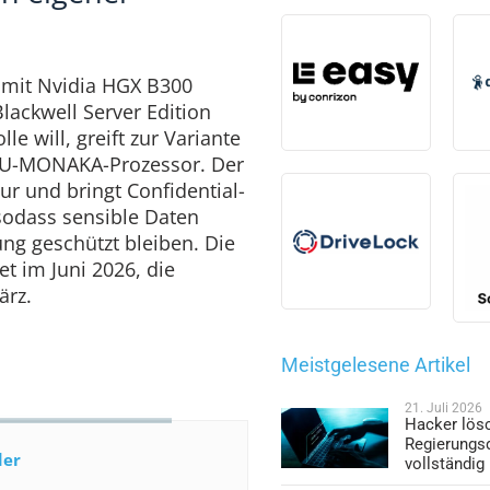
mit Nvidia HGX B300
lackwell Server Edition
e will, greift zur Variante
SU-MONAKA-Prozessor. Der
ur und bringt Confidential-
sodass sensible Daten
ng geschützt bleiben. Die
et im Juni 2026, die
ärz.
Meistgelesene Artikel
21. Juli 2026
Hacker lös
Regierungs
der
vollständig