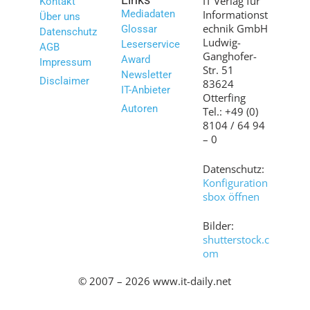
IT Verlag für
Kontakt
Mediadaten
Informationst
Über uns
echnik GmbH
Glossar
Datenschutz
Ludwig-
Leserservice
AGB
Ganghofer-
Award
Impressum
Str. 51
Newsletter
Disclaimer
83624
IT-Anbieter
Otterfing
Autoren
Tel.: +49 (0)
8104 / 64 94
– 0
Datenschutz:
Konfiguration
sbox öffnen
Bilder:
shutterstock.c
om
© 2007 – 2026 www.it-daily.net