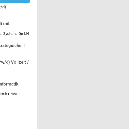
/d)
) mit
ical Systems GmbH
trategische IT
/w/d) Vollzeit /
H
informatik
gistik GmbH