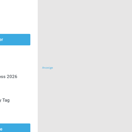
er
Anzeige
ress 2026
y Tag
se