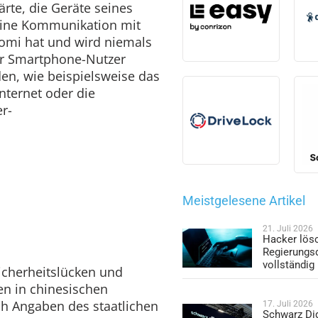
ärte, die Geräte seines
eine Kommunikation mit
aomi hat und wird niemals
ner Smartphone-Nutzer
en, wie beispielsweise das
nternet oder die
r-
Meistgelesene Artikel
21. Juli 2026
Hacker lös
Regierungs
vollständig
icherheitslücken und
n in chinesischen
h Angaben des staatlichen
17. Juli 2026
Schwarz Dig