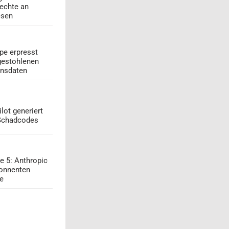
echte an
esen
pe erpresst
gestohlenen
onsdaten
lot generiert
 Schadcodes
e 5: Anthropic
onnenten
ge