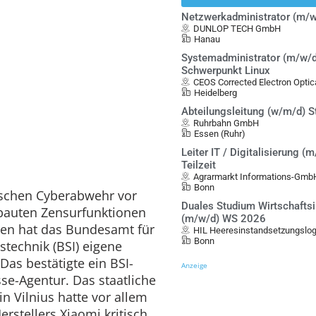
Netzwerkadministrator (m/w
DUNLOP TECH GmbH
Hanau
Systemadministrator (m/w/d
Schwerpunkt Linux
CEOS Corrected Electron Opt
Heidelberg
Abteilungsleitung (w/m/d) S
Ruhrbahn GmbH
Essen (Ruhr)
Leiter IT / Digitalisierung (m
Teilzeit
Agrarmarkt Informations-Gmb
Bonn
ischen Cyberabwehr vor
Duales Studium Wirtschafts
bauten Zensurfunktionen
(m/w/d) WS 2026
nen hat das Bundesamt für
HIL Heeresinstandsetzungslo
Bonn
stechnik (BSI) eigene
Das bestätigte ein BSI-
Anzeige
se-Agentur. Das staatliche
n Vilnius hatte vor allem
rstellers Xiaomi kritisch