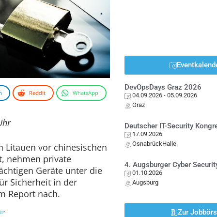
Eventkalend
DevOpsDays Graz 2026
n
Reddit
WhatsApp
04.09.2026
- 05.09.2026
Graz
Uhr
Deutscher IT-Security Kong
17.09.2026
OsnabrückHalle
 Litauen vor chinesischen
, nehmen private
4. Augsburger Cyber Securit
ächtigen Geräte unter die
01.10.2026
r Sicherheit in der
Augsburg
m Report nach.
ige
Zur Jobbör