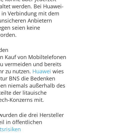
altet werden. Bei Huawei-
 in Verbindung mit dem
 unsicheren Anbietern
egen seien keine
worden.
 den
en Kauf von Mobiltelefonen
zu vermeiden und bereits
hr zu nutzen.
Huawei
wies
ntur BNS die Bedenken
den niemals außerhalb des
eilte der litauische
Tech-Konzerns mit.
rden die drei Hersteller
il in öffentlichen
tsrisiken