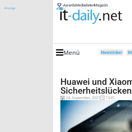
Awards
Mediadaten
Magazin
Anzeige
Menü
Newsticker
N
Huawei und Xiaomi
Sicherheitslücke
24. September, 2021
13:01