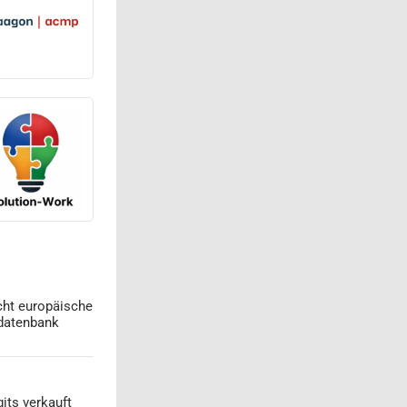
cht europäische
datenbank
its verkauft