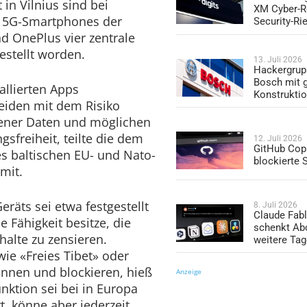
in Vilnius sind bei
XM Cyber-R
i 5G-Smartphones der
Security-Ri
d OnePlus vier zentrale
estellt worden.
13. Juli 2026
Hackergrup
Bosch mit 
allierten Apps
Konstrukti
eiden mit dem Risiko
ener Daten und möglichen
sfreiheit, teilte die dem
12. Juli 2026
GitHub Copi
s baltischen EU- und Nato-
blockierte
 mit.
räts sei etwa festgestellt
8. Juli 2026
Claude Fabl
 Fähigkeit besitze, die
schenkt Ab
alte zu zensieren.
weitere Ta
ie «Freies Tibet» oder
nen und blockieren, hieß
Anzeige
unktion sei bei in Europa
t, könne aber jederzeit