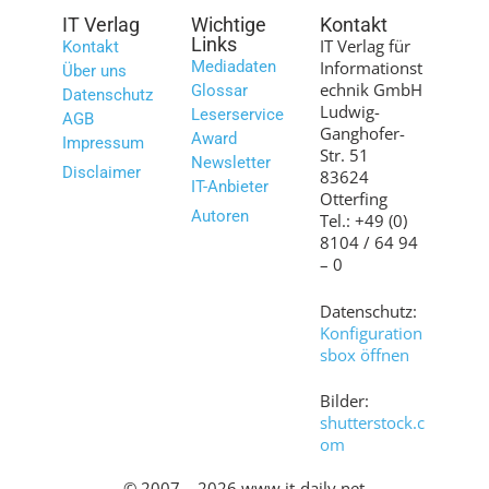
IT Verlag
Wichtige
Kontakt
Links
IT Verlag für
Kontakt
Mediadaten
Informationst
Über uns
echnik GmbH
Glossar
Datenschutz
Ludwig-
Leserservice
AGB
Ganghofer-
Award
Impressum
Str. 51
Newsletter
Disclaimer
83624
IT-Anbieter
Otterfing
Autoren
Tel.: +49 (0)
8104 / 64 94
– 0
Datenschutz:
Konfiguration
sbox öffnen
Bilder:
shutterstock.c
om
© 2007 – 2026 www.it-daily.net