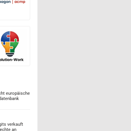
cht europäische
datenbank
its verkauft
echte an