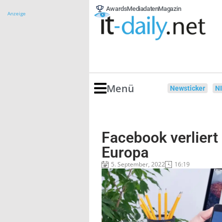
Awards
Mediadaten
Magazin
Anzeige
Menü
Newsticker
N
Facebook verliert 
Europa
5. September, 2022
16:19