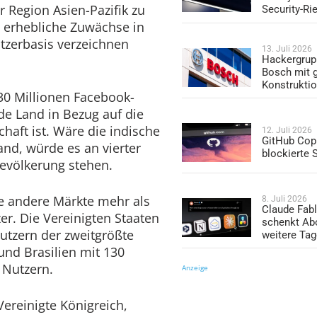
 Region Asien-Pazifik zu
Security-Ri
erhebliche Zuwächse in
tzerbasis verzeichnen
13. Juli 2026
Hackergrup
Bosch mit 
Konstrukti
 330 Millionen Facebook-
de Land in Bezug auf die
haft ist. Wäre die indische
12. Juli 2026
GitHub Copi
nd, würde es an vierter
blockierte
Bevölkerung stehen.
 andere Märkte mehr als
8. Juli 2026
Claude Fabl
r. Die Vereinigten Staaten
schenkt Ab
Nutzern der zweitgrößte
weitere Ta
und Brasilien mit 130
 Nutzern.
Anzeige
Vereinigte Königreich,