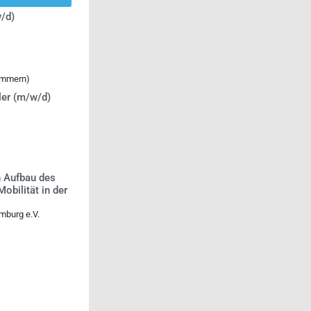
/d)
ommern)
ler (m/w/d)
n Aufbau des
bilität in der
mburg e.V.