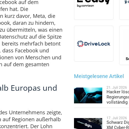
acebook auf dem
en hat. Die
 kurz davor, Meta, die
book, daran zu hindern,
 zu übermitteln, was einen
tenschutz auf die Spitze
 bereits mehrfach betont
n, dass Facebook und
llionen von Menschen und
n auf dem gesamten
Meistgelesene Artikel
lb Europas und
21. Juli 2026
Hacker lös
Regierungs
vollständig
 des Unternehmens zeigte,
n auf Regionen außerhalb
17. Juli 2026
Schwarz Dig
onzentriert. Der Lohn
XM Cyber-R