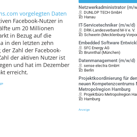
Netzwerkadministrator (m/w
rms.com vorgelegten Daten
DUNLOP TECH GmbH
Hanau
ktiven Facebook-Nutzer in
IT-Servicetechniker (m/w/d)
älfte um 20 Millionen
DRK-Landesverband M-V e. V.
arkt in Bezug auf die
Schwerin (Mecklenburg-Vorp
 in den letzten zehn
Embedded Software Entwick
SFC Energy AG
g der Zahl der Facebook-
Brunnthal (München)
ahl der aktiven Nutzer ist
Datenmanagement (m/w/d)
stiegen und hat im Dezember
sense electra GmbH
Berlin
t erreicht.
Projektkoordinierung für de
ige
neuen Kompetenzcentrums Mo
Metropolregion Hamburg
Projektbüro Metropolregion Ha
Hamburg
Anzeige