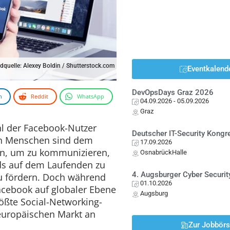
ldquelle: Alexey Boldin / Shutterstock.com
Eventkalend
DevOpsDays Graz 2026
n
Reddit
WhatsApp
04.09.2026
- 05.09.2026
Graz
ahl der Facebook-Nutzer
Deutscher IT-Security Kong
von Menschen sind dem
17.09.2026
en, um zu kommunizieren,
OsnabrückHalle
ds auf dem Laufenden zu
4. Augsburger Cyber Securit
zu fördern. Doch während
01.10.2026
Facebook auf globaler Ebene
Augsburg
rößte Social-Networking-
europäischen Markt an
Zur Jobbör