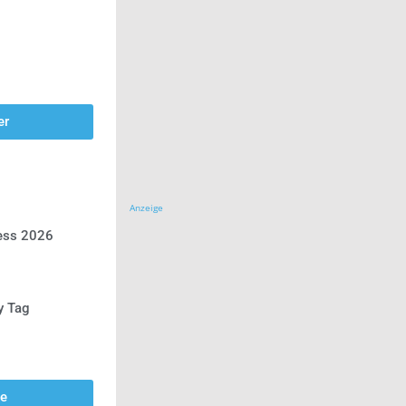
er
Anzeige
ress 2026
y Tag
se