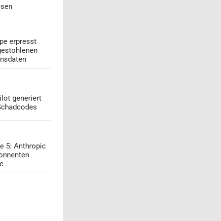
esen
pe erpresst
gestohlenen
onsdaten
lot generiert
 Schadcodes
e 5: Anthropic
onnenten
ge