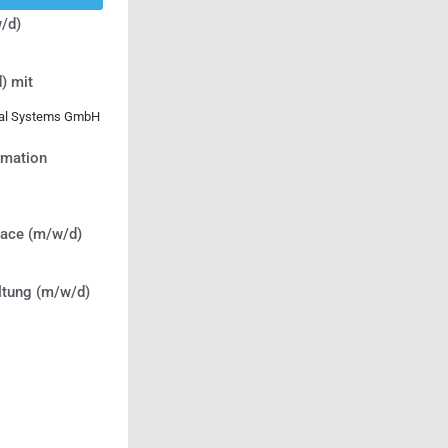
/d)
) mit
ical Systems GmbH
ormation
lace (m/w/d)
ltung (m/w/d)