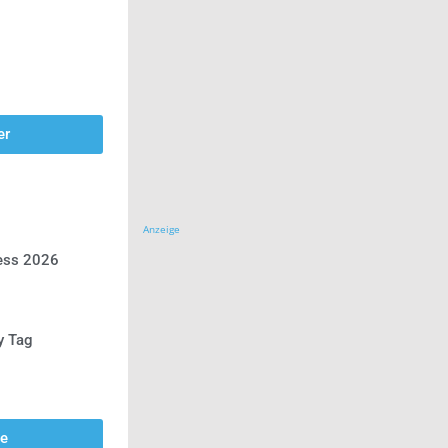
er
Anzeige
ress 2026
y Tag
se