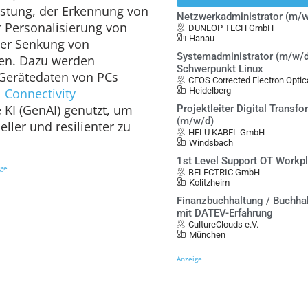
stung, der Erkennung von
Netzwerkadministrator (m/w
 Personalisierung von
DUNLOP TECH GmbH
Hanau
er Senkung von
Systemadministrator (m/w/d
zen. Dazu werden
Schwerpunkt Linux
 Gerätedaten von PCs
CEOS Corrected Electron Opt
l Connectivity
Heidelberg
KI (GenAI) genutzt, um
Projektleiter Digital Transf
(m/w/d)
eller und resilienter zu
HELU KABEL GmbH
Windsbach
1st Level Support OT Workp
ige
BELECTRIC GmbH
Kolitzheim
Finanzbuchhaltung / Buchha
mit DATEV-Erfahrung
CultureClouds e.V.
München
Anzeige