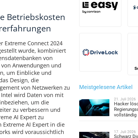
re Betriebskosten
rerfahrungen
der Extreme Connect 2024
estellt wurde, kombiniert
sensdatenbanken von
n von Anwendungen und
n, um Einblicke und
das Design, die
agement von Netzwerken zu
Meistgelesene Artikel
 Intel wird Daten von mit
21. Juli 2026
inbeziehen, um die
Hacker lös
iter zu verbessern und
Regierungs
vollständig
eme AI Expert zu
n Extreme AI Expert in die
rks wird voraussichtlich
17. Juli 2026
Schwarz Dig