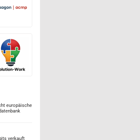
cht europäische
datenbank
its verkauft