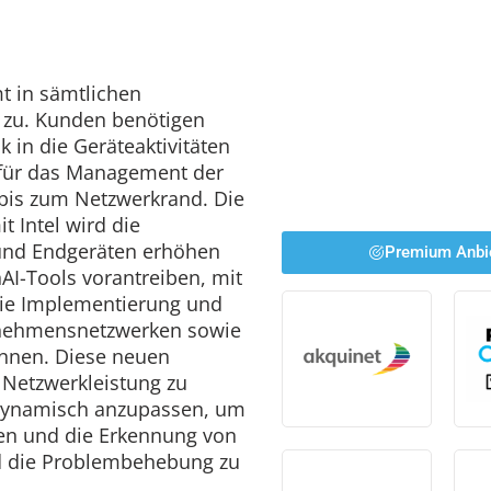
t in sämtlichen
 zu. Kunden benötigen
k in die Geräteaktivitäten
 für das Management der
is zum Netzwerkrand. Die
t Intel wird die
und Endgeräten erhöhen
Premium Anbi
AI-Tools vorantreiben, mit
ie Implementierung und
nehmensnetzwerken sowie
önnen. Diese neuen
 Netzwerkleistung zu
 dynamisch anzupassen, um
eren und die Erkennung von
d die Problembehebung zu