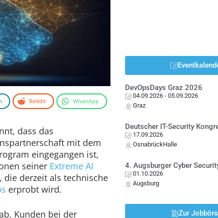
Eventkalend
DevOpsDays Graz 2026
04.09.2026
- 05.09.2026
n
Reddit
WhatsApp
Graz
Deutscher IT-Security Kong
nnt, dass das
17.09.2026
nspartnerschaft mit dem
OsnabrückHalle
 Program eingegangen ist,
ionen seiner
Extreme AI
4. Augsburger Cyber Securit
01.10.2026
 die derzeit als technische
Augsburg
bs
erprobt wird.
 ab, Kunden bei der
Zur Jobbör