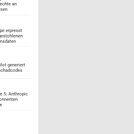
echte an
esen
pe erpresst
gestohlenen
onsdaten
lot generiert
 Schadcodes
e 5: Anthropic
onnenten
ge