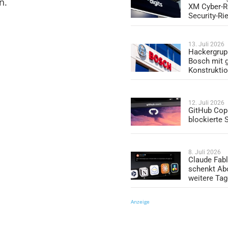
n.
XM Cyber-R
Security-Ri
13. Juli 2026
Hackergrup
Bosch mit 
Konstrukti
12. Juli 2026
GitHub Copi
blockierte
8. Juli 2026
Claude Fabl
schenkt Ab
weitere Ta
Anzeige