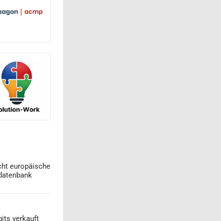
cht europäische
datenbank
its verkauft