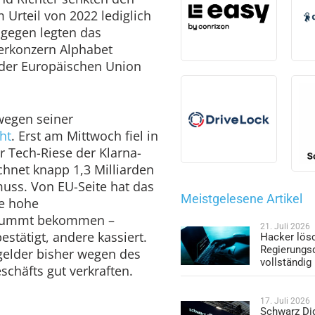
 Urteil von 2022 lediglich
agegen legten das
erkonzern Alphabet
 der Europäischen Union
wegen seiner
ht
. Erst am Mittwoch fiel in
r Tech-Riese der Klarna-
hnet knapp 1,3 Milliarden
uss. Von EU-Seite hat das
Meistgelesene Artikel
e hohe
brummt bekommen –
21. Juli 2026
stätigt, andere kassiert.
Hacker lös
Regierungs
gelder bisher wegen des
vollständig
häfts gut verkraften.
17. Juli 2026
Schwarz Dig