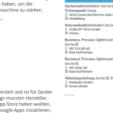
u haben, um die
Systemadministrator (m/w/d
aschine zu stärken.
Schwerpunkt Linux
CEOS Corrected Electron Opt
Heidelberg
ige
Netzwerkadministrator (m/w
DUNLOP TECH GmbH
Hanau
Business Process Optimiza
(m/w/d)
IBC SOLAR AG
Bad Staffelstein
Business Process Optimiza
(m/w/d)
IBC Solar AG
Bad Staffelstein
Abteilungsleitung (w/m/d) S
Ruhrbahn GmbH
Essen (Ruhr)
ickelt und ist für Geräte-
Anzeige
ngs mussten Hersteller,
App-Store haben wollten,
oogle-Apps installieren,