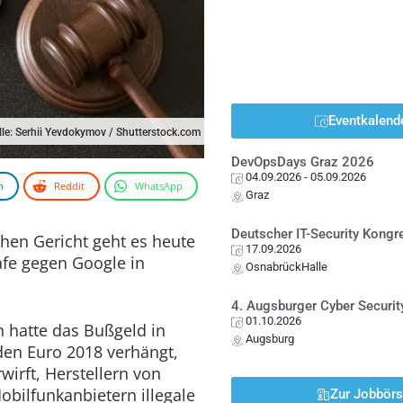
Eventkalend
lle: Serhii Yevdokymov / Shutterstock.com
DevOpsDays Graz 2026
04.09.2026
- 05.09.2026
n
Reddit
WhatsApp
Graz
Deutscher IT-Security Kong
hen Gericht geht es heute
17.09.2026
fe gegen Google in
OsnabrückHalle
4. Augsburger Cyber Securit
01.10.2026
 hatte das Bußgeld in
Augsburg
den Euro 2018 verhängt,
wirft, Herstellern von
bilfunkanbietern illegale
Zur Jobbör