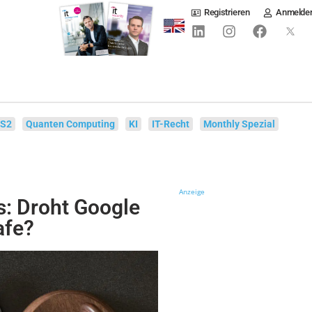
Registrieren
Anmelde
IS2
Quanten Computing
KI
IT-Recht
Monthly Spezial
Anzeige
s: Droht Google
afe?