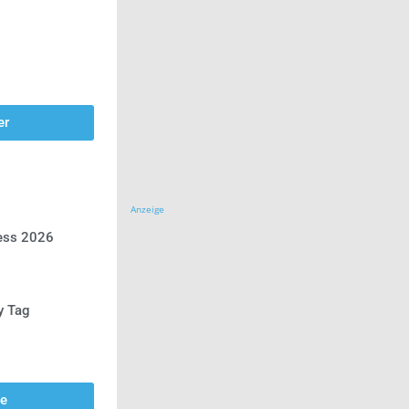
er
Anzeige
ress 2026
y Tag
se