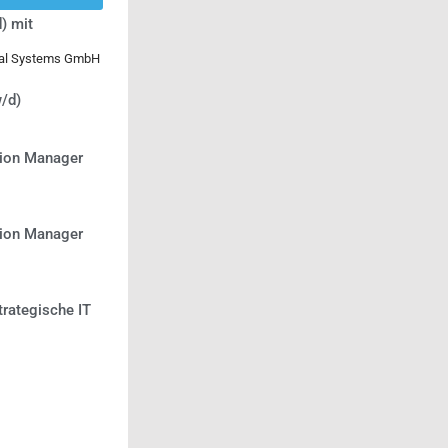
) mit
ical Systems GmbH
/d)
tion Manager
tion Manager
trategische IT