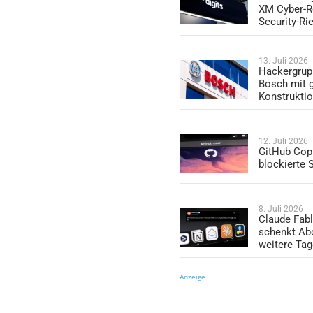
XM Cyber-R
Security-Ri
13. Juli 2026
Hackergrup
Bosch mit 
Konstrukti
12. Juli 2026
GitHub Copi
blockierte
8. Juli 2026
Claude Fabl
schenkt Ab
weitere Ta
Anzeige