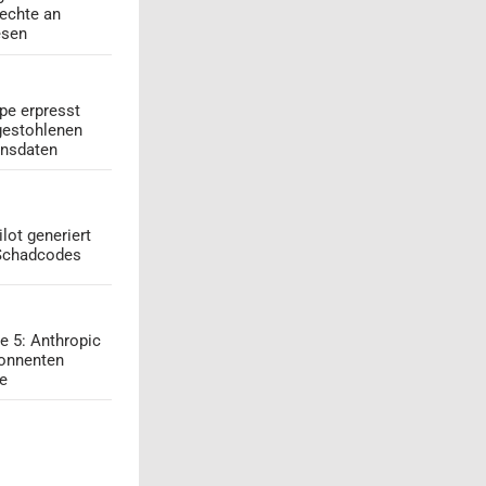
echte an
esen
pe erpresst
gestohlenen
onsdaten
lot generiert
 Schadcodes
e 5: Anthropic
onnenten
ge