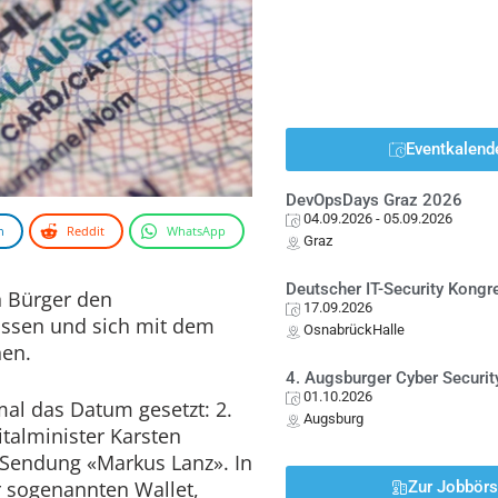
Eventkalend
DevOpsDays Graz 2026
04.09.2026
- 05.09.2026
n
Reddit
WhatsApp
Graz
Deutscher IT-Security Kong
n Bürger den
17.09.2026
assen und sich mit dem
OsnabrückHalle
en.
4. Augsburger Cyber Securit
01.10.2026
mal das Datum gesetzt: 2.
Augsburg
italminister Karsten
-Sendung «Markus Lanz». In
r sogenannten Wallet,
Zur Jobbör