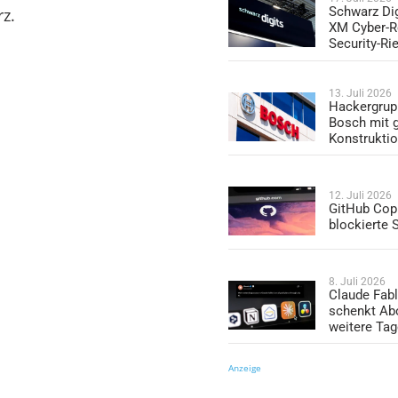
Schwarz Dig
rz.
XM Cyber-R
Security-Ri
13. Juli 2026
Hackergrup
Bosch mit 
Konstrukti
12. Juli 2026
GitHub Copi
blockierte
8. Juli 2026
Claude Fabl
schenkt Ab
weitere Ta
Anzeige