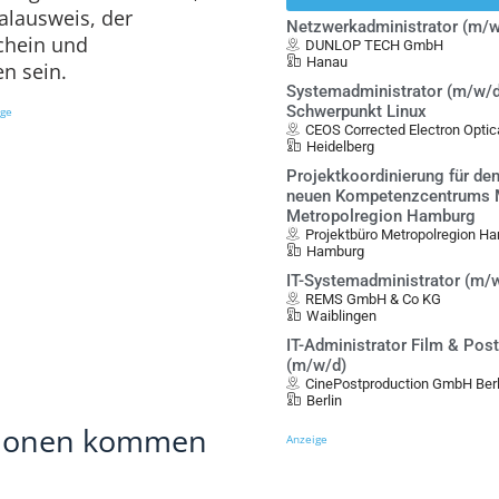
alausweis, der
Netzwerkadministrator (m/w
chein und
DUNLOP TECH GmbH
Hanau
n sein.
Systemadministrator (m/w/d
Schwerpunkt Linux
ige
CEOS Corrected Electron Opt
Heidelberg
Projektkoordinierung für de
neuen Kompetenzcentrums Mo
Metropolregion Hamburg
Projektbüro Metropolregion Ha
Hamburg
IT-Systemadministrator (m/
REMS GmbH & Co KG
Waiblingen
IT-Administrator Film & Pos
(m/w/d)
CinePostproduction GmbH Berl
Berlin
tionen kommen
Anzeige