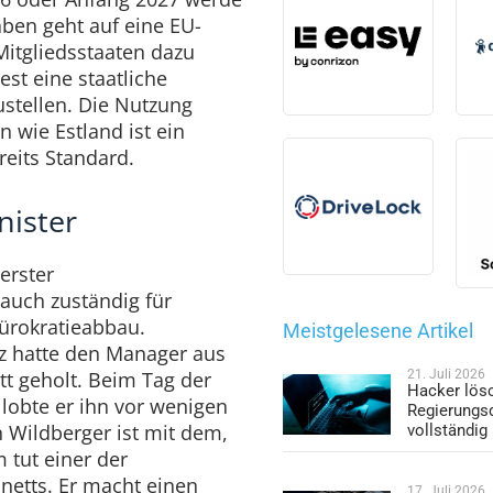
aben geht auf eine EU-
Mitgliedsstaaten dazu
est eine staatliche
stellen. Die Nutzung
rn wie Estland ist ein
reits Standard.
nister
erster
 auch zuständig für
ürokratieabbau.
Meistgelesene Artikel
z hatte den Manager aus
tt geholt. Beim Tag der
21. Juli 2026
Hacker lös
 lobte er ihn vor wenigen
Regierungs
 Wildberger ist mit dem,
vollständig
 tut einer der
netts. Er macht einen
17. Juli 2026