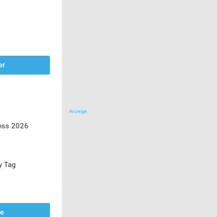
er
Anzeige
ress 2026
y Tag
se