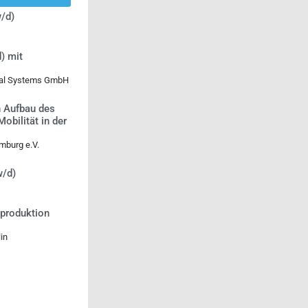
/d)
) mit
ical Systems GmbH
n Aufbau des
bilität in der
mburg e.V.
w/d)
tproduktion
in