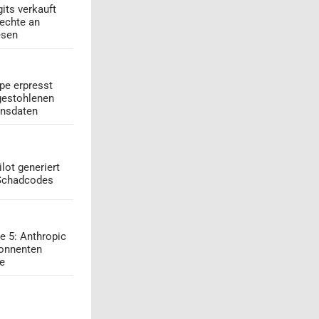
its verkauft
echte an
esen
pe erpresst
gestohlenen
onsdaten
lot generiert
 Schadcodes
e 5: Anthropic
onnenten
ge