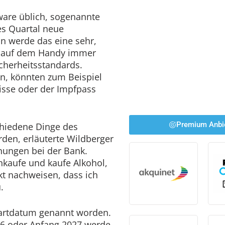
ware üblich, sogenannte
es Quartal neue
 werde das eine sehr,
ie auf dem Handy immer
icherheitsstandards.
, könnten zum Beispiel
isse oder der Impfpass
Premium Anbi
chiedene Dinge des
rden, erläuterte Wildberger
nungen bei der Bank.
kaufe und kaufe Alkohol,
kt nachweisen, dass ich
u.
tartdatum genannt worden.
26 oder Anfang 2027 werde