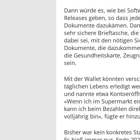
Dann würde es, wie bei Soft
Releases geben, so dass jed
Dokumente dazukämen. Dann
sehr sichere Brieftasche, d
dabei sei, mit den nötigen S
Dokumente, die dazukommen
die Gesundheitskarte, Zeugn
sein.
Mit der Wallet könnten vers
täglichen Lebens erledigt we
und nannte etwa Kontoeröff
«Wenn ich im Supermarkt ein
kann ich beim Bezahlen dire
volljährig bin», fügte er hinz
Bisher war kein konkretes S
Es hieß immer nur, Ende 20