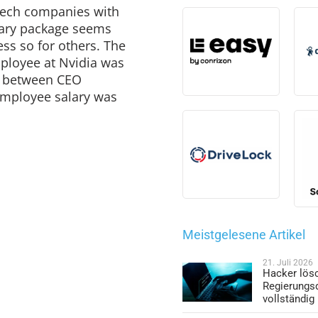
tech companies with
lary package seems
ss so for others. The
mployee at Nvidia was
io between CEO
mployee salary was
Meistgelesene Artikel
21. Juli 2026
Hacker lös
Regierungs
vollständig