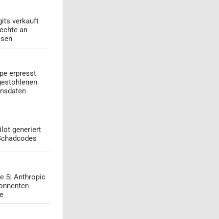
its verkauft
echte an
esen
pe erpresst
gestohlenen
onsdaten
lot generiert
 Schadcodes
e 5: Anthropic
onnenten
ge