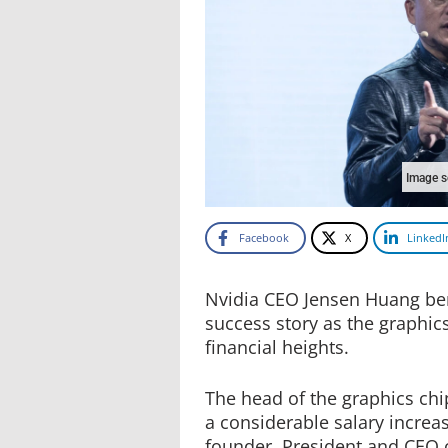
Image 
Facebook
X
LinkedI
Nvidia CEO Jensen Huang ben
success story as the graphic
financial heights.
The head of the graphics chi
a considerable salary increa
founder, President and CEO 