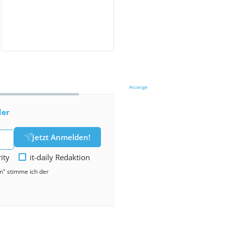
Anzeige
der
Jetzt Anmelden!
rity
it-daily Redaktion
en" stimme ich der