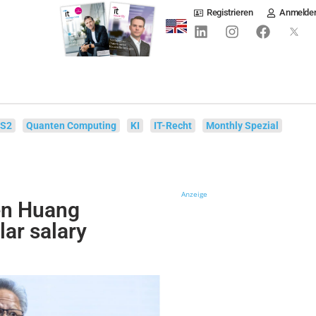
Registrieren
Anmelde
IS2
Quanten Computing
KI
IT-Recht
Monthly Spezial
Anzeige
en Huang
lar salary