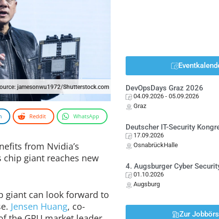
Eventkalend
source: jamesonwu1972/Shutterstock.com
DevOpsDays Graz 2026
04.09.2026
- 05.09.2026
Graz
n
Reddit
WhatsApp
Deutscher IT-Security Kong
17.09.2026
efits from Nvidia’s
OsnabrückHalle
s chip giant reaches new
4. Augsburger Cyber Securit
01.10.2026
Augsburg
p giant can look forward to
se.
Jensen Huang
, co-
Zur Jobbör
of the GPU market leader,