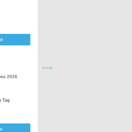
er
Anzeige
ress 2026
y Tag
se