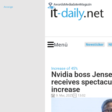
Awards
Mediadaten
Magazin
Anzeige
Menü
Newsticker
N
Increase of 45%
Nvidia boss Jens
receives spectacu
increase
9. Mai, 2025
13:02