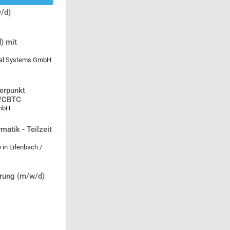
/d)
) mit
ical Systems GmbH
erpunkt
S/CBTC
 mbH
matik - Teilzeit
in Erlenbach /
erung (m/w/d)