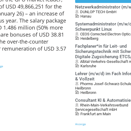
of USD 49,866,251 for the
Netzwerkadministrator (m/w
DUNLOP TECH GmbH
anuary 26) – an increase of
Hanau
s year. The salary package
Systemadministrator (m/w/d
D 1.486 million (50% more
Schwerpunkt Linux
share bonuses of USD 38.81
CEOS Corrected Electron Opt
Heidelberg
the over-the-counter
Fachplaner*in für Leit- und
r remuneration of USD 3.57
Sicherungstechnik mit Schw
Digitale Zugsicherung ETC
Albtal-Verkehrs-Gesellschaft
Karlsruhe
ige
Lehrer (m/w/d) im Fach Infor
& Vollzeit
Phorms Josef-Schwarz-Schule 
Heilbronn
Heilbronn
Consultant KI & Automatisi
Rhein-Main-Verkehrsverbund
Servicegesellschaft mbH
Frankfurt am Main
Anzeige