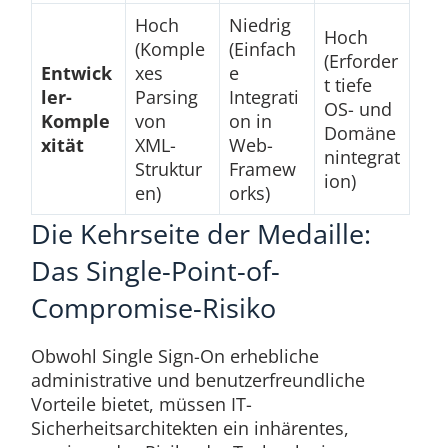
Hoch
Niedrig
Hoch
(Komple
(Einfach
(Erforder
Entwick
xes
e
t tiefe
ler-
Parsing
Integrati
OS- und
Komple
von
on in
Domäne
xität
XML-
Web-
nintegrat
Struktur
Framew
ion)
en)
orks)
Die Kehrseite der Medaille:
Das Single-Point-of-
Compromise-Risiko
Obwohl Single Sign-On erhebliche
administrative und benutzerfreundliche
Vorteile bietet, müssen IT-
Sicherheitsarchitekten ein inhärentes,