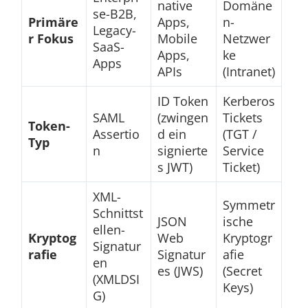
native
Domäne
se-B2B,
Primäre
Apps,
n-
Legacy-
r Fokus
Mobile
Netzwer
SaaS-
Apps,
ke
Apps
APIs
(Intranet)
ID Token
Kerberos
SAML
(zwingen
Tickets
Token-
Assertio
d ein
(TGT /
Typ
n
signierte
Service
s JWT)
Ticket)
XML-
Symmetr
Schnittst
JSON
ische
ellen-
Kryptog
Web
Kryptogr
Signatur
rafie
Signatur
afie
en
es (JWS)
(Secret
(XMLDSI
Keys)
G)