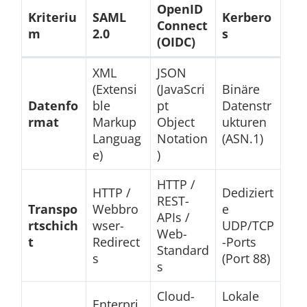
OpenID
Kriteriu
SAML
Kerbero
Connect
m
2.0
s
(OIDC)
XML
JSON
(Extensi
(JavaScri
Binäre
Datenfo
ble
pt
Datenstr
rmat
Markup
Object
ukturen
Languag
Notation
(ASN.1)
e)
)
HTTP /
HTTP /
Dediziert
REST-
Transpo
Webbro
e
APIs /
rtschich
wser-
UDP/TCP
Web-
t
Redirect
-Ports
Standard
s
(Port 88)
s
Cloud-
Lokale
Enterpri