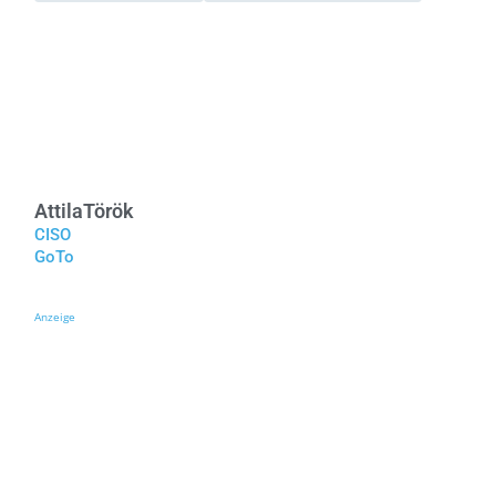
Attila
Török
CISO
GoTo
Anzeige