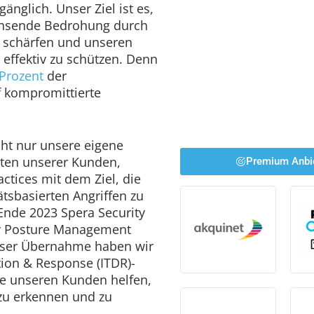
gänglich. Unser Ziel ist es,
chsende Bedrohung durch
zu schärfen und unseren
 effektiv zu schützen. Denn
Prozent
der
 kompromittierte
cht nur unsere eigene
täten unserer Kunden,
Premium Anbi
ctices mit dem Ziel, die
tsbasierten Angriffen zu
nde 2023 Spera Security
ty Posture Management
ieser Übernahme haben wir
tion & Response (ITDR)-
die unseren Kunden helfen,
g zu erkennen und zu