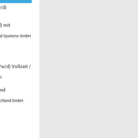
/d)
) mit
ical Systems GmbH
/w/d) Vollzeit /
H
und
tschland GmbH