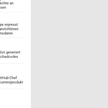
echte an
esen
pe erpresst
gestohlenen
onsdaten
lot generiert
 Schadcodes
GitHub-Chef
kurrenzprodukt