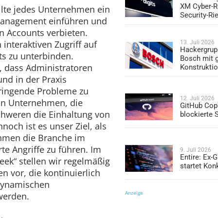
XM Cyber-R
ollte jedes Unternehmen ein
Security-Ri
 Management einführen und
 Accounts verbieten.
 interaktiven Zugriff auf
13. Juli 2026
Hackergrup
s zu unterbinden.
Bosch mit 
g, dass Administratoren
Konstrukti
nd in der Praxis
ingende Probleme zu
12. Juli 2026
in Unternehmen, die
GitHub Copi
schweren die Einhaltung von
blockierte
nnoch ist es unser Ziel, als
ehmen die Branche im
te Angriffe zu führen. Im
9. Juli 2026
Entire: Ex-
ek“ stellen wir regelmäßig
startet Kon
 vor, die kontinuierlich
dynamischen
Anzeige
werden.