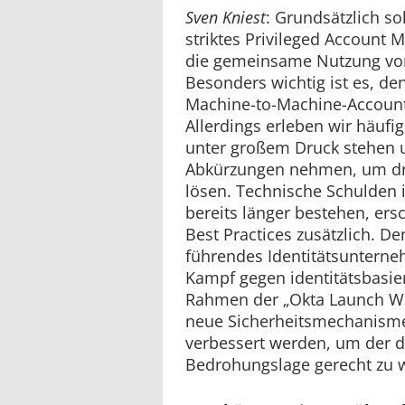
Sven Kniest
: Grundsätzlich s
striktes Privileged Account
die gemeinsame Nutzung von
Besonders wichtig ist es, den
Machine-to-Machine-Account
Allerdings erleben wir häufi
unter großem Druck stehen u
Abkürzungen nehmen, um dr
lösen. Technische Schulden 
bereits länger bestehen, er
Best Practices zusätzlich. De
führendes Identitätsuntern
Kampf gegen identitätsbasier
Rahmen der „Okta Launch We
neue Sicherheitsmechanismen
verbessert werden, um der 
Bedrohungslage gerecht zu 