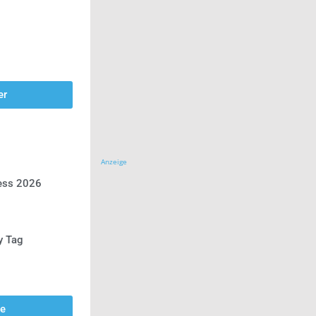
er
Anzeige
ress 2026
y Tag
se