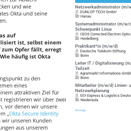
acken und wie
Netzwerkadministrator (m/w
DUNLOP TECH GmbH
ates Okta und seine
Hanau
en.
Systemadministrator (m/w/d
Schwerpunkt Linux
as auf
CEOS Corrected Electron Opt
Heidelberg
lisiert ist, selbst einem
Praktikant*in (m/w/d)
 zum Opfer fällt, erregt
Deutsche Telekom Stiftung
Wie häufig ist Okta
Bonn
Leiter IT / Digitalisierung (m
Teilzeit
Agrarmarkt Informations-Gmb
angspunkt zu den
Bonn
temen eines
Mitarbeiter (m/w/d) Linien- 
Netzwerkplanung
nem attraktiven Ziel für
GO! Express & Logistics Deu
 registrieren wir über zwei
Niederaula
n, vor denen wir unsere
Anzeige
em „
Okta Secure Identity
 wir unseren Kunden
rungen aus unserem