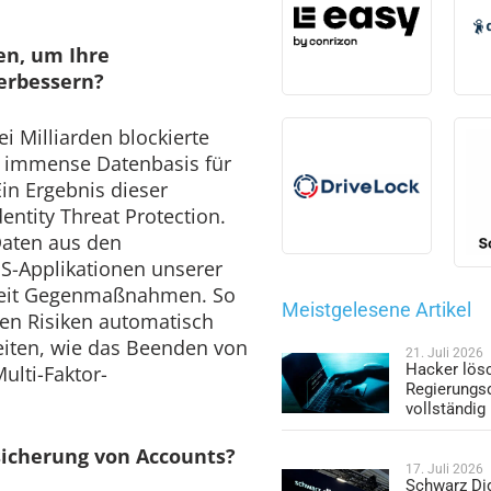
en, um Ihre
rbessern?
i Milliarden blockierte
e immense Datenbasis für
in Ergebnis dieser
entity Threat Protection.
 Daten aus den
S-Applikationen unserer
tzeit Gegenmaßnahmen. So
Meistgelesene Artikel
en Risiken automatisch
iten, wie das Beenden von
21. Juli 2026
Hacker lös
ulti-Faktor-
Regierungs
vollständig
sicherung von Accounts?
17. Juli 2026
Schwarz Dig