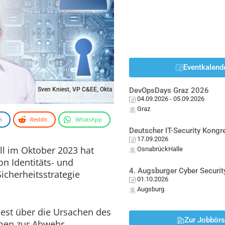
Eventkalend
Sven Kniest, VP C&EE, Okta
DevOpsDays Graz 2026
04.09.2026
- 05.09.2026
Graz
n
Reddit
WhatsApp
Deutscher IT-Security Kong
17.09.2026
ll im Oktober 2023 hat
OsnabrückHalle
on Identitäts- und
4. Augsburger Cyber Securit
icherheitsstrategie
01.10.2026
Augsburg
iest über die Ursachen des
Zur Jobbör
men zur Abwehr