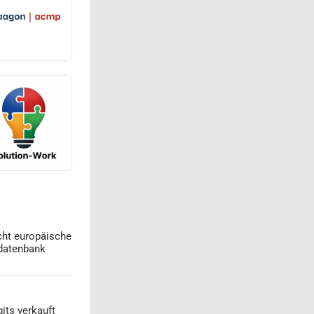
cht europäische
datenbank
its verkauft