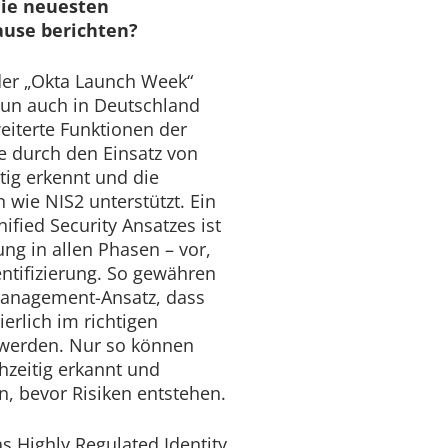
die neuesten
ause berichten?
er „Okta Launch Week“
 nun auch in Deutschland
eiterte Funktionen der
ie durch den Einsatz von
tig erkennt und die
 wie NIS2 unterstützt. Ein
ified Security Ansatzes ist
ung in allen Phasen – vor,
tifizierung. So gewähren
Management-Ansatz, dass
erlich im richtigen
 werden. Nur so können
hzeitig erkannt und
, bevor Risiken entstehen.
s Highly Regulated Identity