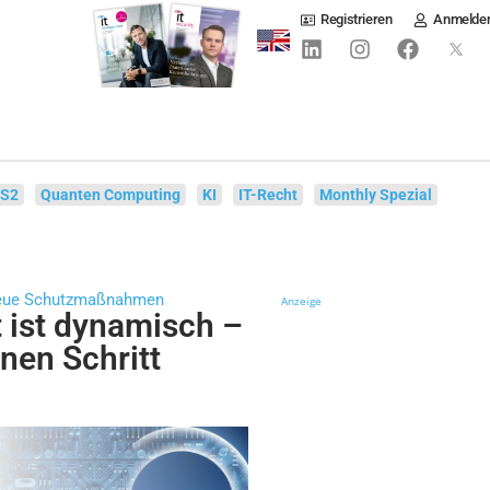
Registrieren
Anmelde
IS2
Quanten Computing
KI
IT-Recht
Monthly Spezial
d neue Schutzmaßnahmen
Anzeige
t ist dynamisch –
nen Schritt