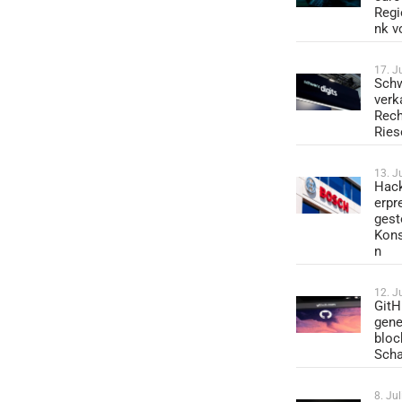
Regi
nk v
17. J
Schw
verk
Rech
Ries
13. J
Hack
erpr
gest
Kons
n
12. J
GitH
gene
bloc
Sch
8. Ju