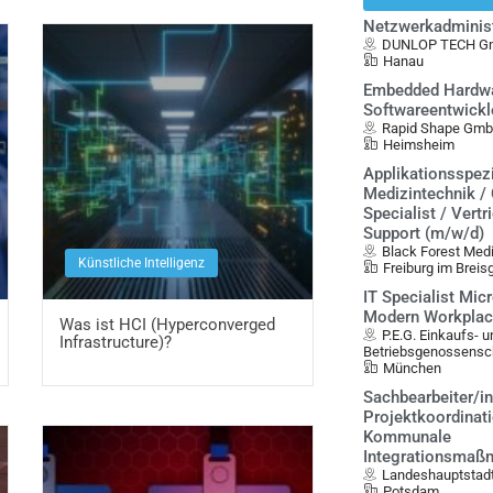
Netzwerkadminist
DUNLOP TECH G
Hanau
Embedded Hardwa
Softwareentwickl
Rapid Shape Gm
Heimsheim
Applikationsspezi
Medizintechnik / 
Specialist / Vertr
Support (m/w/d)
Black Forest Med
Künstliche Intelligenz
Freiburg im Breis
IT Specialist Mic
Modern Workplac
Was ist HCI (Hyperconverged
P.E.G. Einkaufs- u
Infrastructure)?
Betriebsgenossensc
München
Sachbearbeiter/i
Projektkoordinat
Kommunale
Integrationsmaß
Landeshauptstad
Potsdam