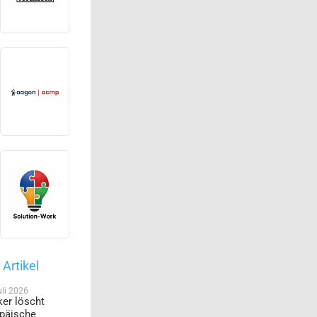
Artikel
uli 2026
er löscht
päische