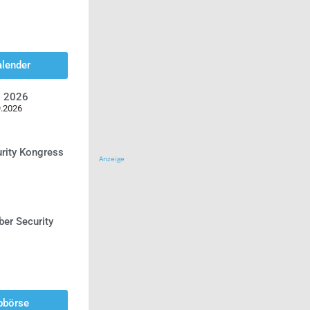
alender
z 2026
9.2026
urity Kongress
Anzeige
ber Security
bbörse