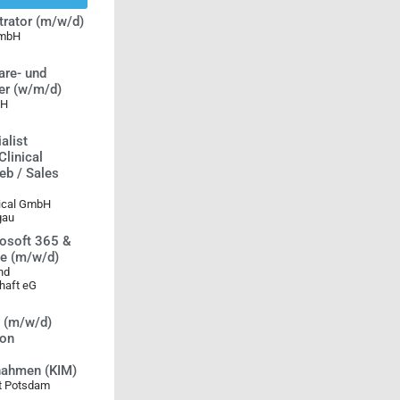
rator (m/w/d)
mbH
re- und
er (w/m/d)
bH
alist
Clinical
ieb / Sales
ical GmbH
gau
rosoft 365 &
e (m/w/d)
nd
haft eG
n (m/w/d)
ion
nahmen (KIM)
t Potsdam