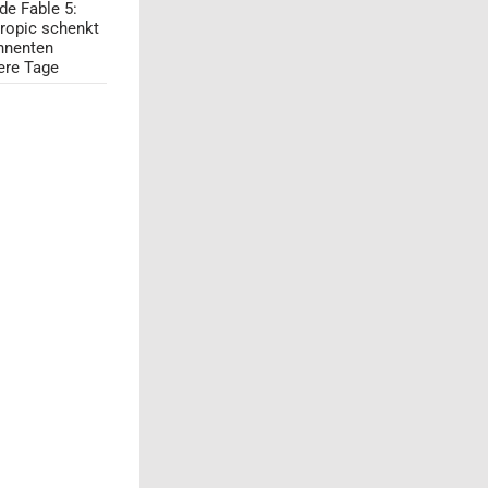
de Fable 5:
ropic schenkt
nnenten
ere Tage