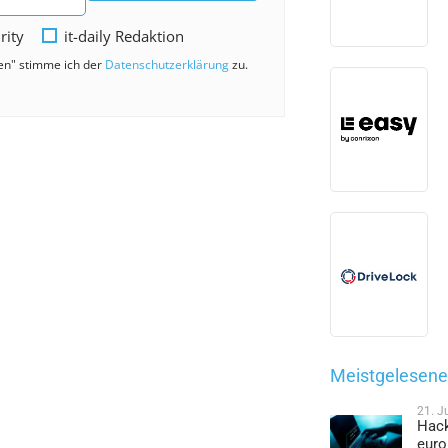
rity
it-daily Redaktion
den" stimme ich der
Datenschutzerklärung
zu.
Meistgelesene 
21. J
Hack
euro