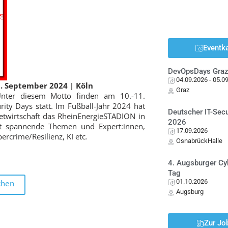
Eventk
DevOpsDays Gra
04.09.2026
- 05.0
1. September 2024 | Köln
Graz
nter diesem Motto finden am 10.-11.
ity Days statt. Im Fußball-Jahr 2024 hat
Deutscher IT-Sec
netwirtschaft das RheinEnergieSTADION in
2026
tet spannende Themen und Expert:innen,
17.09.2026
ercrime/Resilienz, KI etc
.
OsnabrückHalle
4. Augsburger Cy
Tag
01.10.2026
chen
Augsburg
Zur Jo