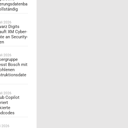
erungsdatenba
ollständig
uli 2026
arz Digits
auft XM Cyber-
te an Security-
en
uli 2026
ergruppe
esst Bosch mit
ohlenen
truktionsdate
uli 2026
ub Copilot
riert
kierte
adcodes
li 2026