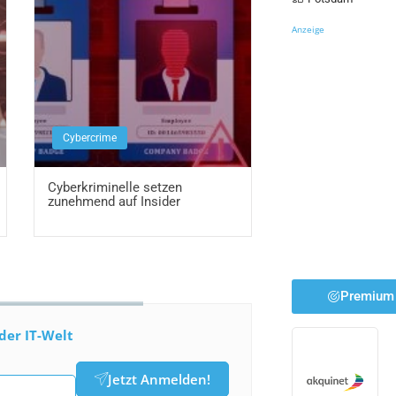
Anzeige
Cybercrime
Cyberkriminelle setzen
zunehmend auf Insider
Premium 
der IT-Welt
Jetzt Anmelden!