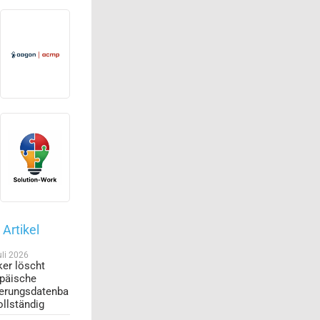
Artikel
uli 2026
er löscht
päische
erungsdatenba
ollständig