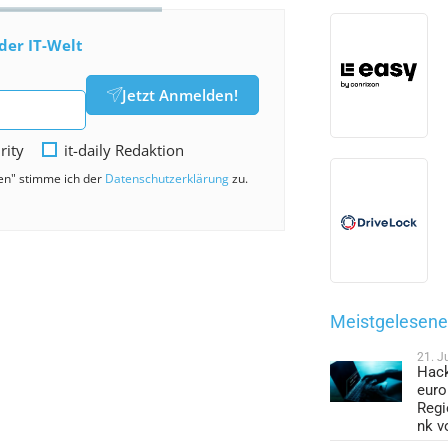
der IT-Welt
Jetzt Anmelden!
rity
it-daily Redaktion
den" stimme ich der
Datenschutzerklärung
zu.
Meistgelesene 
21. J
Hack
euro
Regi
nk v