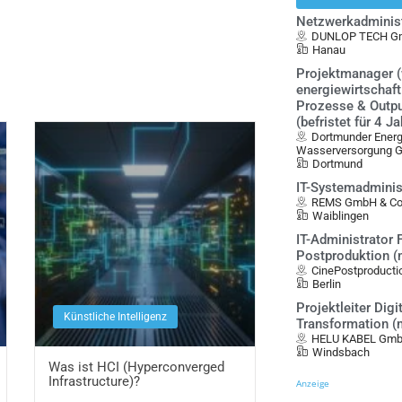
Netzwerkadminist
DUNLOP TECH G
Hanau
Projektmanager 
energiewirtschaft
Prozesse & Out
(befristet für 4 Ja
Dortmunder Energ
Wasserversorgung
Dortmund
IT-Systemadminis
REMS GmbH & Co
Waiblingen
IT-Administrator 
Postproduktion (
CinePostproducti
Berlin
Projektleiter Digi
Künstliche Intelligenz
Transformation (
HELU KABEL Gm
Windsbach
Was ist HCI (Hyperconverged
Infrastructure)?
Anzeige