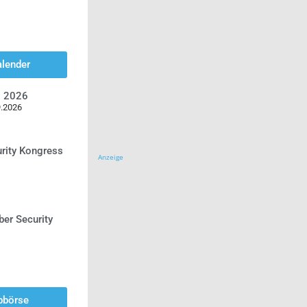
alender
z 2026
9.2026
urity Kongress
Anzeige
ber Security
bbörse