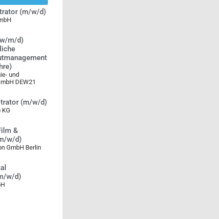
rator (m/w/d)
mbH
(w/m/d)
liche
putmanagement
hre)
ie- und
 GmbH DEW21
trator (m/w/d)
 KG
Film &
m/w/d)
on GmbH Berlin
tal
m/w/d)
bH