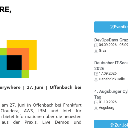
Eventk
DevOpsDays Gra
04.09.2026
- 05.0
Graz
Deutscher IT-Sec
2026
17.09.2026
OsnabrückHalle
verywhere
| 27. Juni | Offenbach bei
4. Augsburger Cy
Tag
01.10.2026
 am 27. Juni in Offenbach bei Frankfurt
Augsburg
n Cloudera, AWS, IBM und Intel für
 bietet Informationen über die neuesten
es aus der Praxis, Live Demos und
Zur Jo