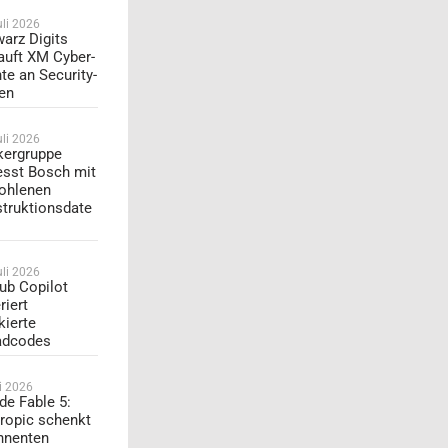
uli 2026
arz Digits
auft XM Cyber-
te an Security-
en
uli 2026
ergruppe
esst Bosch mit
ohlenen
truktionsdate
uli 2026
ub Copilot
riert
kierte
adcodes
li 2026
de Fable 5:
ropic schenkt
nnenten