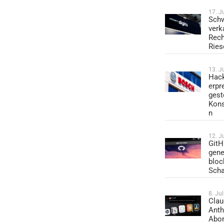
17. J
Schw
verk
Rech
Ries
13. J
Hack
erpr
gest
Kons
n
12. J
GitH
gene
bloc
Sch
8. Ju
Clau
Anth
Abo