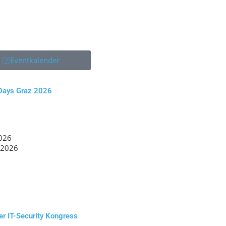
alender
z 2026
9.2026
Anzeige
urity Kongress
ber Security
bbörse