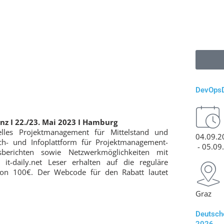
Eventk
DevOpsDays Gra
04.09.2026
- 05.0
Graz
Deutscher IT-Sec
2026
z I 22./23. Mai 2023 I Hamburg
17.09.2026
s Projektmanagement für Mittelstand und
OsnabrückHalle
stausch- und Infoplattform für
it Vorträgen, Praxisberichten sowie
4. Augsburger Cy
hgesinnten auf Augenhöhe. it-daily.net
Tag
 Teilnahmegebühr einen Rabatt von 100€.
01.10.2026
 „ITV100“.
Augsburg
Zur Jo