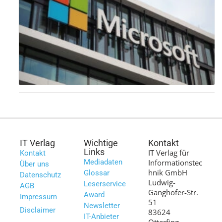
IT Verlag
Wichtige
Kontakt
Links
IT Verlag für
Kontakt
Mediadaten
Informationstec
Über uns
hnik GmbH
Glossar
Datenschutz
Ludwig-
Leserservice
AGB
Ganghofer-Str.
Award
Impressum
51
Newsletter
Disclaimer
83624
IT-Anbieter