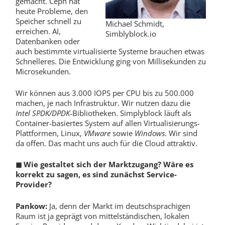
gemacht. Ceph hat
heute Probleme, den
Speicher schnell zu
Michael Schmidt,
erreichen. AI,
Simblyblock.io
Datenbanken oder
auch bestimmte virtualisierte Systeme brauchen etwas
Schnelleres. Die Entwicklung ging von Millisekunden zu
Microsekunden.
Wir können aus 3.000 IOPS per CPU bis zu 500.000
machen, je nach Infrastruktur. Wir nutzen dazu die
Intel
SPDK/DPDK
-Bibliotheken. Simplyblock läuft als
Container-basiertes System auf allen Virtualisierungs-
Plattformen, Linux,
VMware
sowie
Windows
. Wir sind
da offen. Das macht uns auch für die Cloud attraktiv.
◼
Wie gestaltet sich der Marktzugang? Wäre es
korrekt zu sagen, es sind zunächst Service-
Provider?
Pankow:
Ja, denn der Markt im deutschsprachigen
Raum ist ja geprägt von mittelständischen, lokalen