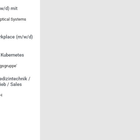
w/d) mit
Optical Systems
rkplace (m/w/d)
/ Kubernetes
gsgruppe'
edizintechnik /
rieb / Sales
bH