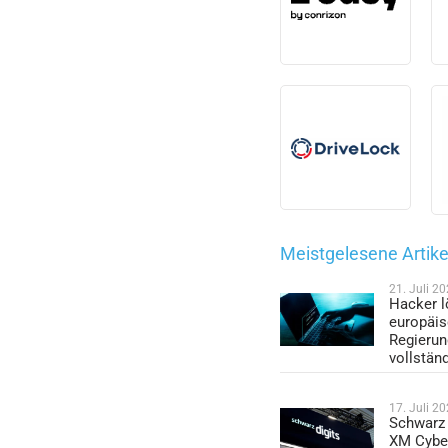
Meistgelesene Artike
21. Juli 2
Hacker l
europäi
Regieru
vollstän
17. Juli 2
Schwarz 
XM Cybe