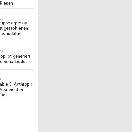
-Riesen
026
uppe erpresst
t gestohlenen
tionsdaten
026
opilot generiert
te Schadcodes
6
able 5: Anthropic
 Abonnenten
Tage