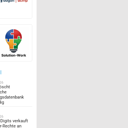
l
026
öscht
sche
ngsdatenbank
dig
026
Digits verkauft
r-Rechte an