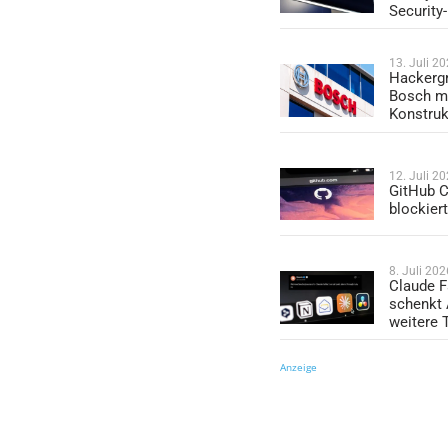
Security
13. Juli 2
Hackergr
Bosch mi
Konstruk
12. Juli 2
GitHub C
blockier
8. Juli 202
Claude F
schenkt
weitere 
Anzeige