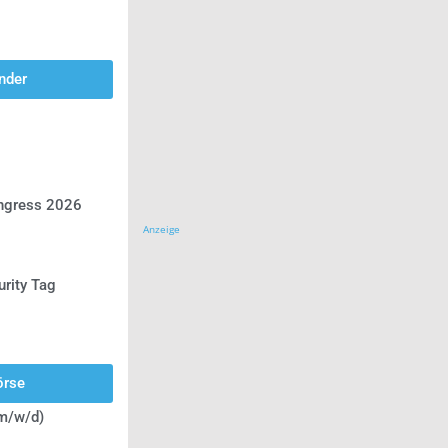
nder
ongress 2026
Anzeige
urity Tag
örse
(m/w/d)