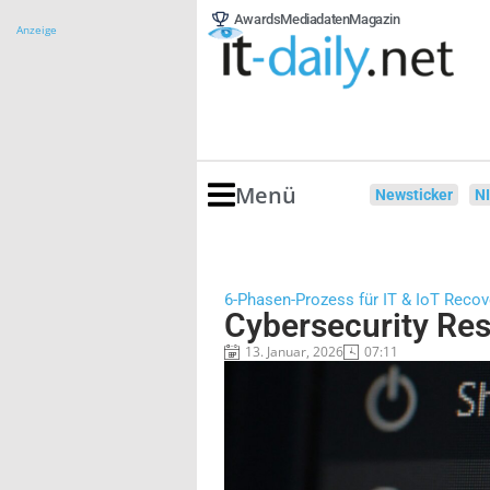
Awards
Mediadaten
Magazin
Anzeige
Menü
Newsticker
N
6-Phasen-Prozess für IT & IoT Recov
Cybersecurity Res
13. Januar, 2026
07:11