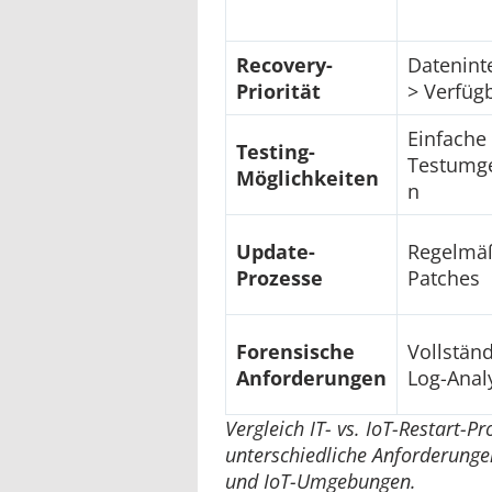
Recovery-
Dateninte
Priorität
> Verfügb
Einfache
Testing-
Testumg
Möglichkeiten
n
Update-
Regelmä
Prozesse
Patches
Forensische
Vollstän
Anforderungen
Log-Anal
Vergleich IT- vs. IoT-Restart-P
unterschiedliche Anforderungen
und IoT-Umgebungen.