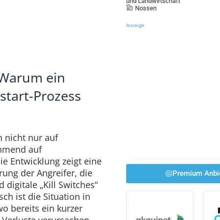
und Landwirtschaft
Nossen
Anzeige
 Warum ein
start-Prozess
 nicht nur auf
ehmend auf
e Entwicklung zeigt eine
rung der Angreifer, die
Premium Anbi
 digitale „Kill Switches“
ch ist die Situation in
o bereits ein kurzer
e Verluste verursachen