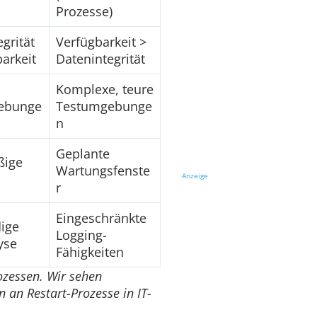
Prozesse)
grität
Verfügbarkeit >
arkeit
Datenintegrität
Komplexe, teure
ebunge
Testumgebunge
n
Geplante
ßige
Wartungsfenste
Anzeige
r
Eingeschränkte
dige
Logging-
yse
Fähigkeiten
rozessen. Wir sehen
 an Restart-Prozesse in IT-