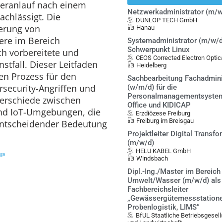
deranlauf nach einem
Netzwerkadministrator (m/w
nachlässigt. Die
DUNLOP TECH GmbH
erung von
Hanau
ere im Bereich
Systemadministrator (m/w/d
Schwerpunkt Linux
h vorbereitete und
CEOS Corrected Electron Opt
stfall. Dieser Leitfaden
Heidelberg
ten Prozess für den
Sachbearbeitung Fachadmini
rsecurity-Angriffen und
(w/m/d) für die
Personalmanagementsystem
terschiede zwischen
Office und KIDICAP
und IoT-Umgebungen, die
Erzdiözese Freiburg
Freiburg im Breisgau
entscheidender Bedeutung
Projektleiter Digital Transf
(m/w/d)
HELU KABEL GmbH
ige
Windsbach
Dipl.-Ing./Master im Bereich
Umwelt/Wasser (m/w/d) als
Fachbereichsleiter
„Gewässergütemessstatione
Probenlogistik, LIMS“
BfUL Staatliche Betriebsgesel