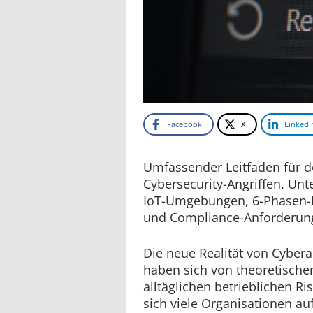
Facebook
X
LinkedI
Umfassender Leitfaden für d
Cybersecurity-Angriffen. Unt
IoT-Umgebungen, 6-Phasen-P
und Compliance-Anforderun
Die neue Realität von Cyberan
haben sich von theoretisch
alltäglichen betrieblichen R
sich viele Organisationen au