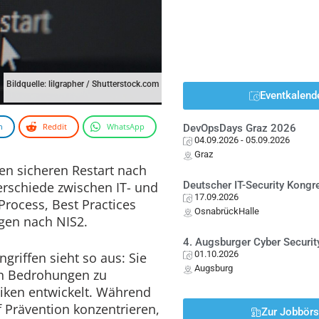
Bildquelle: lilgrapher / Shutterstock.com
Eventkalend
n
Reddit
WhatsApp
DevOpsDays Graz 2026
04.09.2026
- 05.09.2026
Graz
en sicheren Restart nach
erschiede zwischen IT- und
Deutscher IT-Security Kong
17.09.2026
rocess, Best Practices
OsnabrückHalle
gen nach NIS2.
4. Augsburger Cyber Securit
01.10.2026
griffen sieht so aus: Sie
Augsburg
en Bedrohungen zu
isiken entwickelt. Während
f Prävention konzentrieren,
Zur Jobbör