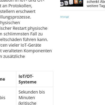
schenkt Ab
 an Protokollen,
weitere Ta
tellern erschwert
ellungsprozesse.
Anzeige
physischen
alscher Restart physische
m schlimmsten Fall zu
ltschäden führen kann.
cen vieler IoT-Geräte
it veralteten Komponenten
n zusätzliche
IoT/OT-
eme
Systeme
Sekunden bis
bis
Minuten
(kritische