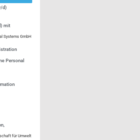
/d)
) mit
ical Systems GmbH
stration
e Personal
ormation
n,
lschaft für Umwelt