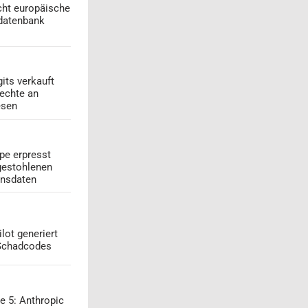
cht europäische
datenbank
its verkauft
echte an
esen
pe erpresst
gestohlenen
onsdaten
lot generiert
 Schadcodes
e 5: Anthropic