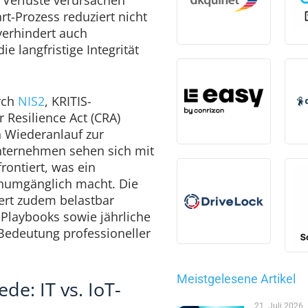
rt-Prozess reduziert nicht
verhindert auch
e langfristige Integrität
rch
NIS2
, KRITIS-
Resilience Act (CRA)
 Wiederanlauf zur
Unternehmen sehen sich mit
rontiert, was ein
unumgänglich macht. Die
dert zudem belastbar
-Playbooks sowie jährliche
Bedeutung professioneller
Meistgelesene Artikel
de: IT vs. IoT-
21. Juli 2026