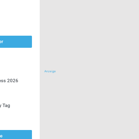
er
Anzeige
ress 2026
y Tag
se