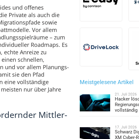
ides und offenes
ie Private als auch die
 Migrationspfade sowie
battmodelle. Vor allem
dlungsspielräume – zum
individueller Roadmaps. Es
, echte Anreize zu
 einen schnellen,
n und vor allem Planungs-
damit sie den Pfad
n eine vollständige
Meistgelesene Artikel
 meisten nur über Jahre
21. Juli 2026
Hacker lös
Regierungs
vollständig
rdernder Mittler-
17. Juli 2026
Schwarz Dig
XM Cyber-R