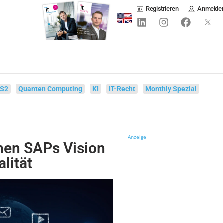
Registrieren
Anmelde
IS2
Quanten Computing
KI
IT-Recht
Monthly Spezial
Anzeige
hen SAPs Vision
lität