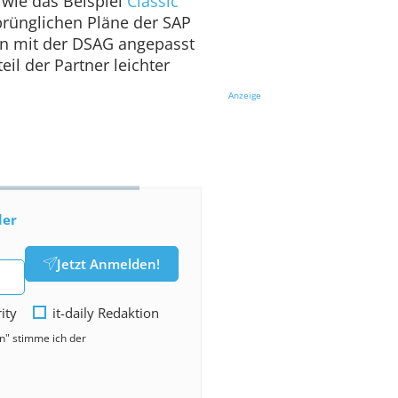
 wie das Beispiel
Classic
prünglichen Pläne der SAP
n mit der DSAG angepasst
il der Partner leichter
Anzeige
der
Jetzt Anmelden!
rity
it-daily Redaktion
en" stimme ich der