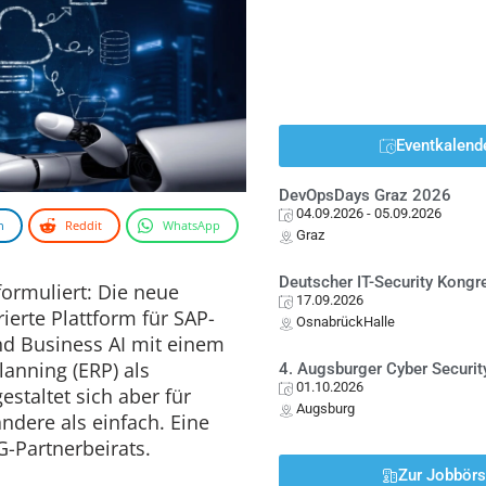
Eventkalend
DevOpsDays Graz 2026
04.09.2026
- 05.09.2026
n
Reddit
WhatsApp
Graz
Deutscher IT-Security Kong
 formuliert: Die neue
17.09.2026
rierte Plattform für SAP-
OsnabrückHalle
d Business AI mit einem
anning (ERP) als
4. Augsburger Cyber Securit
01.10.2026
estaltet sich aber für
Augsburg
ndere als einfach. Eine
Partnerbeirats.
Zur Jobbör