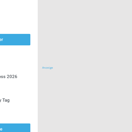
er
Anzeige
ress 2026
y Tag
se