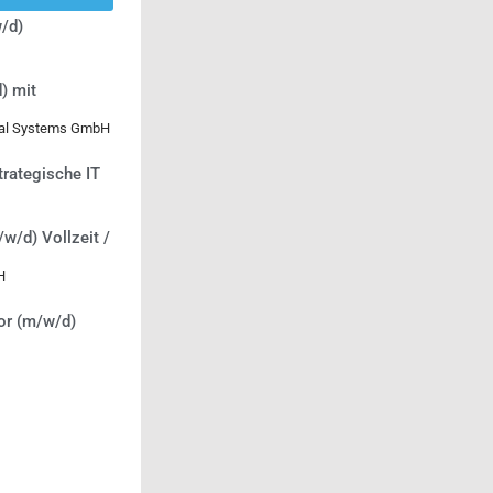
/d)
) mit
ical Systems GmbH
trategische IT
/w/d) Vollzeit /
H
or (m/w/d)