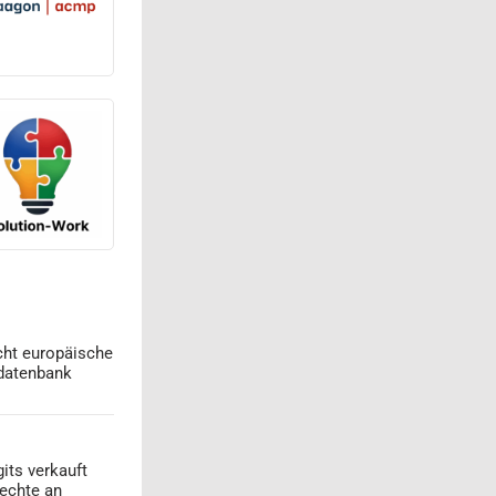
cht europäische
datenbank
its verkauft
echte an