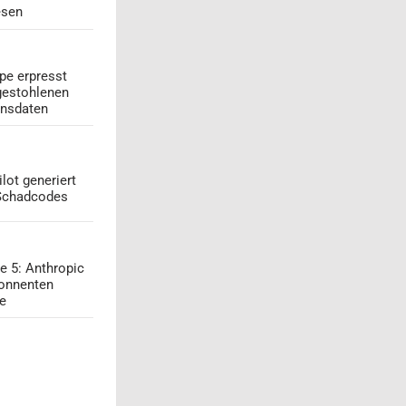
esen
pe erpresst
gestohlenen
onsdaten
lot generiert
 Schadcodes
e 5: Anthropic
onnenten
ge