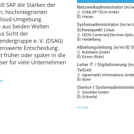
ill SAP die Stärken der
Netzwerkadministrator (m/w
n, hochintegrierten
DUNLOP TECH GmbH
Hanau
 Cloud-Umgebung
Systemadministrator (m/w/d
e aus beiden Welten
Schwerpunkt Linux
s Sicht der
CEOS Corrected Electron Opt
ndergruppe e. V. (DSAG)
Heidelberg
.enswerte Entscheidung.
Abteilungsleitung (w/m/d) S
Ruhrbahn GmbH
t früher oder später in die
Essen (Ruhr)
eser für viele Unternehmen
Leiter IT / Digitalisierung (m
Teilzeit
Agrarmarkt Informations-Gmb
Bonn
ige
(Senior-) Systemadministrat
OmniNet GmbH
Eckental
Anzeige