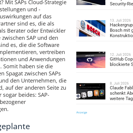
? Mit SAPs Cloud-Strategie
Security-Ri
stellungen und -
Auswirkungen auf das
13. Juli 2026
rtner sind es, die als
Hackergrup
ls Berater oder Entwickler
Bosch mit 
Konstrukti
le zwischen SAP und den
nd es, die die Software
implementieren, vertreiben
12. Juli 2026
rationen und Anwendungen
GitHub Copi
blockierte
. Somit haben sie die
en Spagat zwischen SAPs
n und den Unternehmen, die
8. Juli 2026
d, auf der anderen Seite zu
Claude Fabl
schenkt Ab
r sogar beides: SAP-
weitere Ta
-bezogener
gen.
Anzeige
geplante