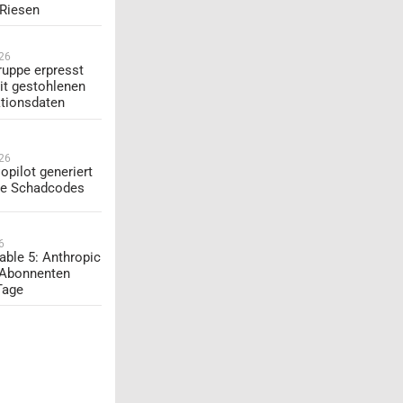
-Riesen
026
uppe erpresst
t gestohlenen
tionsdaten
026
opilot generiert
te Schadcodes
6
able 5: Anthropic
 Abonnenten
Tage