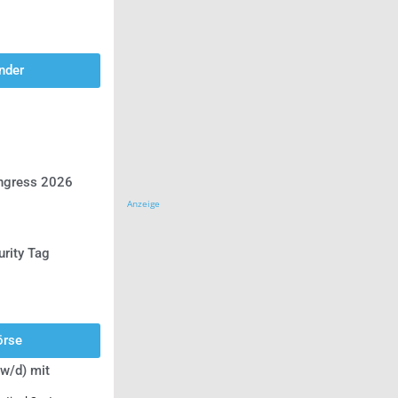
nder
ongress 2026
Anzeige
urity Tag
örse
w/d) mit