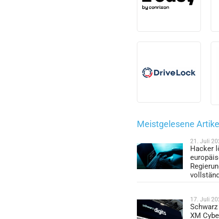
Meistgelesene Artike
21. Juli 2
Hacker l
europäi
Regieru
vollstän
17. Juli 2
Schwarz 
XM Cybe