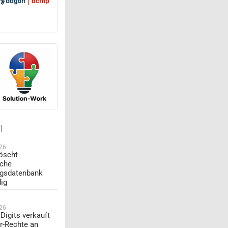
l
026
öscht
sche
ngsdatenbank
dig
026
Digits verkauft
r-Rechte an