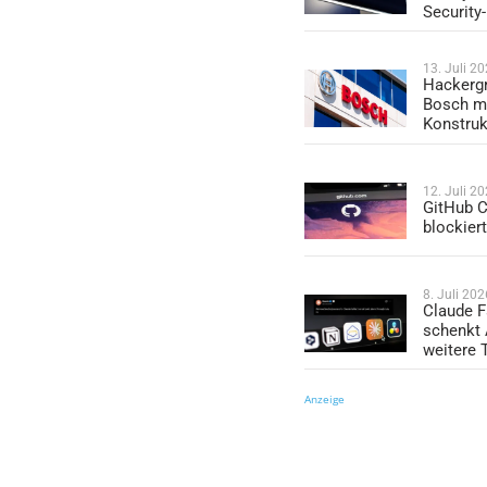
Security
13. Juli 2
Hackergr
Bosch mi
Konstruk
12. Juli 2
GitHub C
blockier
8. Juli 202
Claude F
schenkt
weitere 
Anzeige