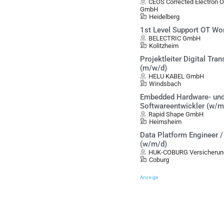
CEOS Corrected Electron 
GmbH
Heidelberg
1st Level Support OT Wo
BELECTRIC GmbH
Kolitzheim
Projektleiter Digital Tra
(m/w/d)
HELU KABEL GmbH
Windsbach
Embedded Hardware- un
Softwareentwickler (w/m
Rapid Shape GmbH
Heimsheim
Data Platform Engineer 
(w/m/d)
HUK-COBURG Versicherun
Coburg
Anzeige