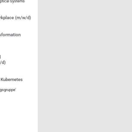
Optical Systems
rkplace (m/w/d)
nsformation
d
/d)
/ Kubernetes
gsgruppe'