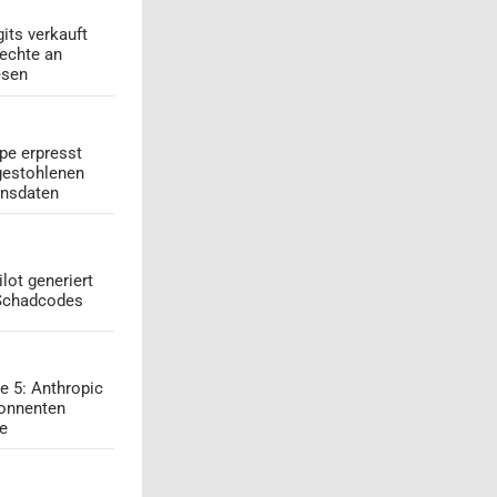
its verkauft
echte an
esen
pe erpresst
gestohlenen
onsdaten
lot generiert
 Schadcodes
e 5: Anthropic
onnenten
ge