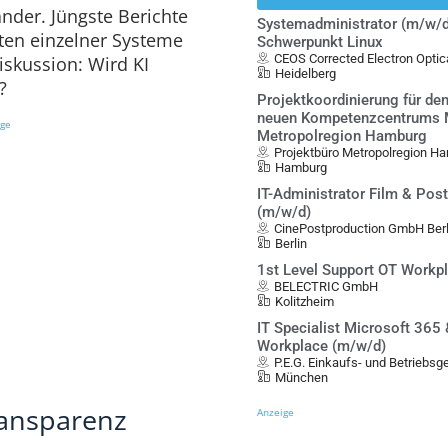
nder. Jüngste Berichte
Systemadministrator (m/w/d
ten einzelner Systeme
Schwerpunkt Linux
CEOS Corrected Electron Opt
iskussion: Wird KI
Heidelberg
?
Projektkoordinierung für de
neuen Kompetenzcentrums Mo
ige
Metropolregion Hamburg
Projektbüro Metropolregion Ha
Hamburg
IT-Administrator Film & Pos
(m/w/d)
CinePostproduction GmbH Berl
Berlin
1st Level Support OT Workp
BELECTRIC GmbH
Kolitzheim
IT Specialist Microsoft 365
Workplace (m/w/d)
P.E.G. Einkaufs- und Betriebs
München
ransparenz
Anzeige