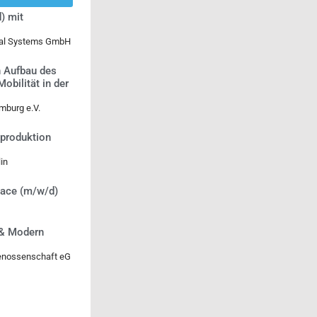
) mit
ical Systems GmbH
n Aufbau des
bilität in der
mburg e.V.
tproduktion
in
lace (m/w/d)
 & Modern
genossenschaft eG