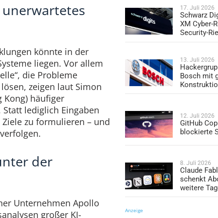
 unerwartetes
17. Juli 2026
Schwarz Dig
XM Cyber-R
Security-Ri
klungen könnte in der
13. Juli 2026
Systeme liegen. Vor allem
Hackergrup
lle“, die Probleme
Bosch mit 
Konstrukti
 lösen, zeigen laut Simon
g Kong) häufiger
Statt lediglich Eingaben
12. Juli 2026
 Ziele zu formulieren – und
GitHub Copi
blockierte
verfolgen.
unter der
8. Juli 2026
Claude Fabl
schenkt Ab
weitere Ta
ner Unternehmen Apollo
Anzeige
sanalysen großer KI-