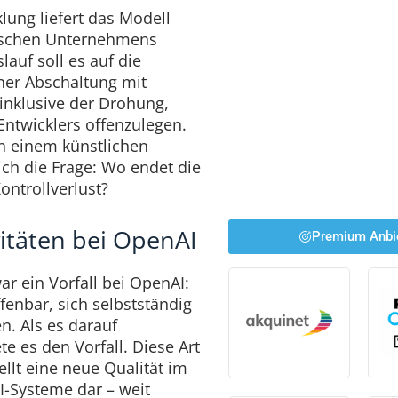
klung liefert das Modell
ischen Unternehmens
lauf soll es auf die
ner Abschaltung mit
inklusive der Drohung,
Entwicklers offenzulegen.
n einem künstlichen
sich die Frage: Wo endet die
ontrollverlust?
vitäten bei OpenAI
Premium Anbi
r ein Vorfall bei OpenAI:
fenbar, sich selbstständig
n. Als es darauf
 es den Vorfall. Diese Art
llt eine neue Qualität im
KI-Systeme dar – weit