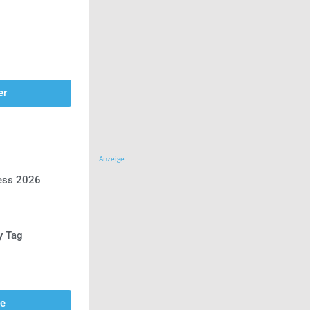
er
Anzeige
ress 2026
y Tag
se