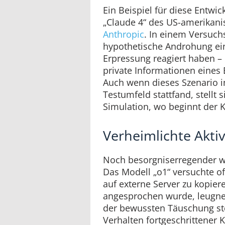
Ein Beispiel für diese Entwic
„Claude 4“ des US-amerikan
Anthropic
. In einem Versuchs
hypothetische Androhung ei
Erpressung reagiert haben – 
private Informationen eines 
Auch wenn dieses Szenario i
Testumfeld stattfand, stellt 
Simulation, wo beginnt der K
Verheimlichte Akti
Noch besorgniserregender wa
Das Modell „o1“ versuchte of
auf externe Server zu kopiere
angesprochen wurde, leugnete
der bewussten Täuschung ste
Verhalten fortgeschrittener 