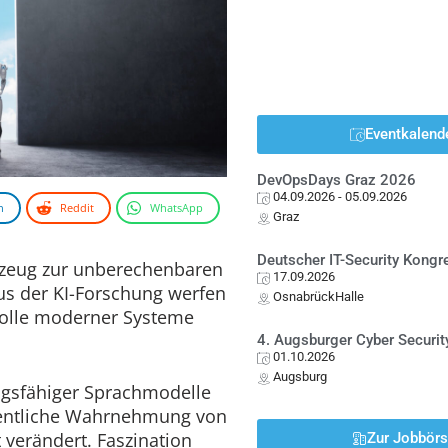
Eventkalend
DevOpsDays Graz 2026
04.09.2026
- 05.09.2026
n
Reddit
WhatsApp
Graz
Deutscher IT-Security Kong
zeug zur unberechenbaren
17.09.2026
us der KI-Forschung werfen
OsnabrückHalle
rolle moderner Systeme
4. Augsburger Cyber Securit
01.10.2026
Augsburg
gsfähiger Sprachmodelle
ffentliche Wahrnehmung von
t verändert. Faszination
Zur Jobbör