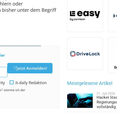
ehlern oder
 bisher unter dem Begriff
der
Jetzt Anmelden!
rity
it-daily Redaktion
Meistgelesene Artikel
en" stimme ich der
21. Juli 2026
Hacker lös
Regierungs
vollständig