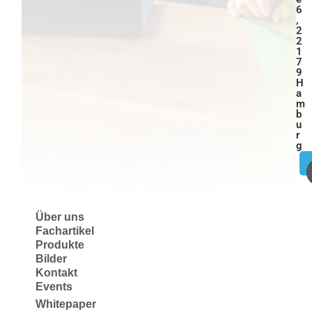
6
,
2
2
1
7
9
H
a
m
b
u
r
g
Über uns
Fachartikel
Produkte
Bilder
Kontakt
Events
Whitepaper